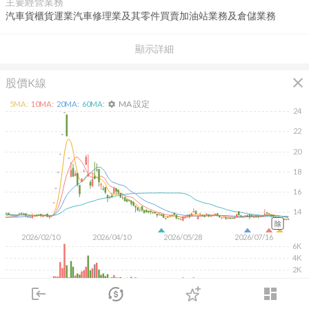
主要經營業務
汽車貨櫃貨運業汽車修理業及其零件買賣加油站業務及倉儲業務
顯示詳細
close
股價K線
MA 設定
5
MA:
10
MA:
20
MA:
60
MA:
settings
24
22
20
18
16
14
除
2026/02/10
2026/04/10
2026/05/28
2026/07/16
6K
4K
2K
login
dashboard
KD
MACD
RSI
手勢操作
市場
追蹤
下單
交易
登入