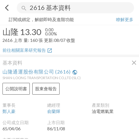
arrow_back_ios
search
山隆
13.30
0.00%
量:
160
張
訂閱或綁定，解鎖即時及進階功能
瞭解更多
山隆
13.30
0.00
0.00%
2616
上市
量:
160
張
更新:
08/07 收盤
前往相關富果研究報告
open_in_new
close
基本資料
山隆通運股份有限公司
(
2616
)
public
SHAN-LOONG TRANSPORTATION CO.,LTD
(
SLC
)
公開說明書
股東會報告
董事長
總經理
產業類別
鄭人豪
俞蘭輝
油電燃氣業
公司成立日期
上市日期
65/04/06
86/11/08