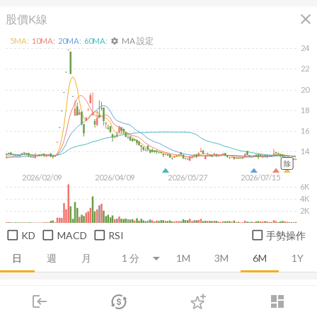
close
股價K線
MA 設定
5
MA:
10
MA:
20
MA:
60
MA:
settings
24
22
20
18
16
14
除
2026/02/09
2026/04/09
2026/05/27
2026/07/15
6K
4K
2K
KD
MACD
RSI
手勢操作
日
週
月
1M
3M
6M
1Y
推薦卡片
基本面
技術面
消息面
籌碼面
財務報
login
dashboard
市場
追蹤
下單
交易
登入