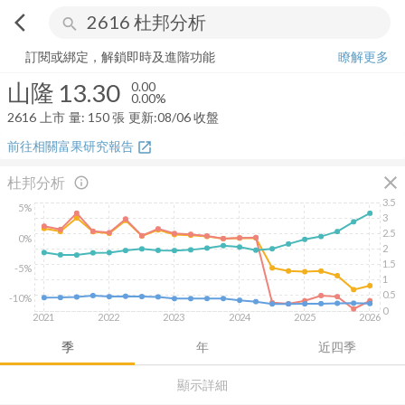
arrow_back_ios
search
山隆
13.30
0.00%
量:
150
張
訂閱或綁定，解鎖即時及進階功能
瞭解更多
山隆
13.30
0.00
0.00%
2616
上市
量:
150
張
更新:
08/06 收盤
前往相關富果研究報告
open_in_new
close
杜邦分析
info_outline
3.5
5%
3
2.5
0%
2
1.5
-5%
1
0.5
-10%
0
2021
2022
2023
2024
2025
2026
季
年
近四季
顯示詳細