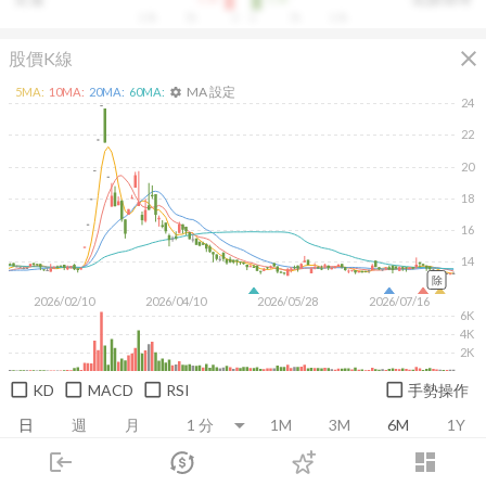
10k
5k
0
0
5k
10k
close
股價K線
MA 設定
5
MA:
10
MA:
20
MA:
60
MA:
settings
24
22
20
18
16
14
除
2026/02/10
2026/04/10
2026/05/28
2026/07/16
6K
4K
2K
KD
MACD
RSI
手勢操作
日
週
月
1M
3M
6M
1Y
login
dashboard
市場
追蹤
下單
交易
登入
推薦卡片
基本面
技術面
消息面
籌碼面
財務報