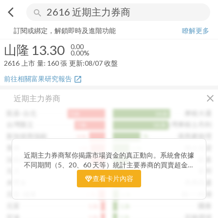
arrow_back_ios
search
山隆
13.30
0.00%
量:
160
張
訂閱或綁定，解鎖即時及進階功能
瞭解更多
山隆
13.30
0.00
0.00%
2616
上市
量:
160
張
更新:
08/07 收盤
前往相關富果研究報告
open_in_new
close
近期主力券商
凱基-台北
摩根大通
9.6k
14.6k
台灣匯立
台灣摩根士丹利
7.8k
14.2k
新加坡商瑞銀
港商麥格理
4.1k
7k
美林
瑞士信貸
3.8k
4.3k
近期主力券商幫你揭露市場資金的真正動向。系統會依據
法銀巴黎
凱基
3.7k
4.1k
不同期間（5、20、60 天等）統計主要券商的買賣超金
元大
富邦
3.5k
3.2k
額，讓你一眼看出哪些券商正在積極買進、哪些在出脫持
查看卡片內容
永豐金
美商高盛
3.4k
2.4k
股。透過觀察主力券商的佈局變化，你能判斷資金是否正
在悄悄進場或撤出，提前洞察市場趨勢。這張卡片特別適
元富-城東
統一-內湖
1.7k
1.5k
合想追蹤主力動向、掌握短線資金流向的投資人，幫你看
元富
國泰
1.1k
1.2k
見一般投資者看不見的關鍵訊號。
宏遠
花旗環球
1.1k
1.1k