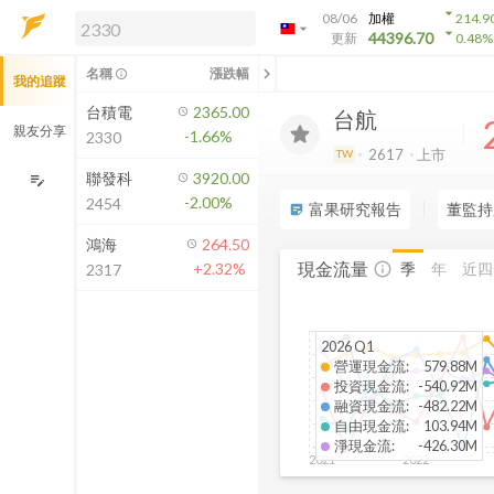
arrow_drop_down
08/06
加權
214.9
arrow_drop_down
arrow_drop_down
解鎖即時行情及進階功能
44396.70
更新
0.48
%
「綁定合作券商帳戶」或「訂閱任一
chevron_left
名稱
漲跌幅
info_outline
我的追蹤
方案」，即可解鎖以下功能：
即時行情
台積電
2365.00
台航
即時市況與排行
親友分享
-1.66%
2330
到價通知
2617
上市
TW
成交金額熱力圖
聯發科
3920.00
edit_note
-2.00%
2454
前往方案訂閱
富果研究報告
董監持
sticky_note_2
如何綁定合作券商
鴻海
264.50
現金流量
季
年
近四
+2.32%
info_outline
2317
2026 Q1
營運現金流
:
579.88M
投資現金流
:
-540.92M
融資現金流
:
-482.22M
自由現金流
:
103.94M
淨現金流
:
-426.30M
2021
2022