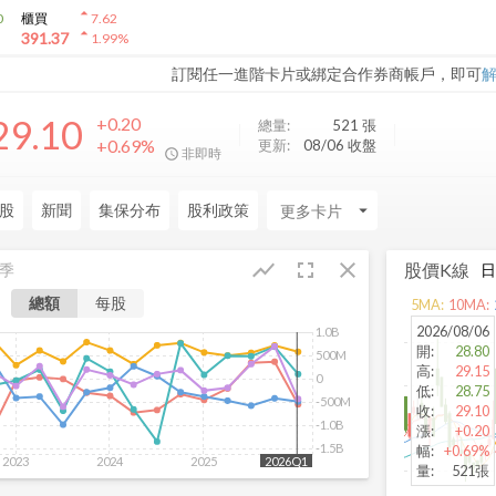
arrow_drop_up
0
櫃買
7.62
arrow_drop_up
391.37
1.99
%
訂閱任一進階卡片或綁定合作券商帳戶，即可
29.10
+0.20
總量:
521
張
+0.69%
更新:
08/06 收盤
非即時
股
新聞
集保分布
股利政策
arrow_drop_down
fullscreen
close
show_chart
股價K線
季
總額
每股
5
MA:
10
MA:
2026/08/06
1.0B
開
:
28.80
500M
高
:
29.15
0
低
:
28.75
-500M
收
:
29.10
-1.0B
漲
:
+0.20
-1.5B
幅
:
+0.69%
2023
2024
2025
2026
2026Q1
量
:
521張