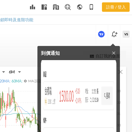
2617 現金流
leaderboard
public
phone_iphone
註冊 / 登入
量
2617 現金流量
解鎖即時及進階功能
notification_add
VS
到價通知
close
更強大的進階價量圖表
自訂我的版面
view_quilt
完整內容，僅限註冊會員使用
fullscreen
close
註冊/登入解鎖
20
MA:
60
MA:
MA 設定
settings
33
32
31
30