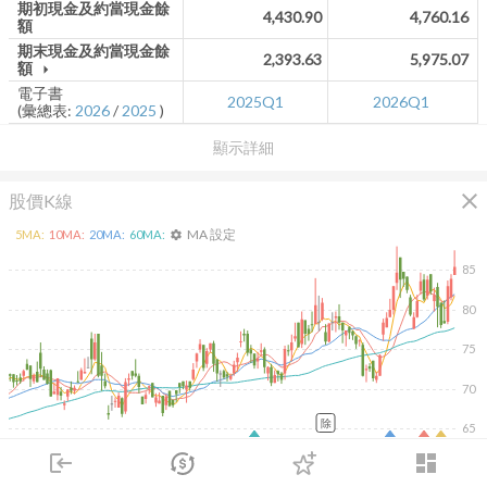
期初現金及約當現金餘
4,430.90
4,760.16
額
期末現金及約當現金餘
2,393.63
5,975.07
額
arrow_drop_down
電子書
2025Q1
2026Q1
(彙總表:
2026
/
2025
)
顯示詳細
close
股價K線
MA 設定
5
MA:
10
MA:
20
MA:
60
MA:
settings
85
80
75
70
除
65
2026/02/06
2026/04/08
2026/05/26
2026/07/14
login
dashboard
15K
10K
市場
追蹤
下單
交易
登入