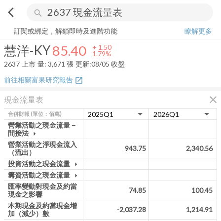
arrow_back_ios
search
慧洋-KY
85.40
+
1.79%
量:
3,671
張
訂閱或綁定，解鎖即時及進階功能
瞭解更多
慧洋-KY
85.40
+
1.50
1.79%
2637
上市
量:
3,671
張
更新:
08/05 收盤
前往相關富果研究報告
open_in_new
close
現金流量表
合併財報
(單位：佰萬)
營業活動之現金流量－
間接法
arrow_drop_down
營業活動之淨現金流入
943.75
2,340.56
（流出）
投資活動之現金流量
arrow_drop_down
籌資活動之現金流量
arrow_drop_down
匯率變動對現金及約當
74.85
100.45
現金之影響
本期現金及約當現金增
-2,037.28
1,214.91
加（減少）數