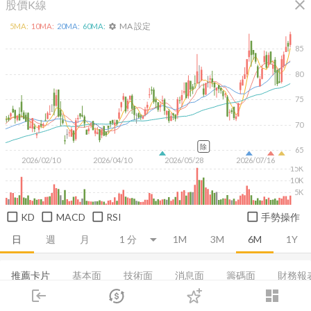
close
股價K線
MA 設定
5
MA:
10
MA:
20
MA:
60
MA:
settings
85
80
75
70
除
65
2026/02/10
2026/04/10
2026/05/28
2026/07/16
15K
10K
5K
KD
MACD
RSI
手勢操作
日
週
月
1M
3M
6M
1Y
推薦卡片
基本面
技術面
消息面
籌碼面
財務報
login
dashboard
集保分布
董監持股
營收
股利政策
成長能力
市場
追蹤
下單
交易
登入