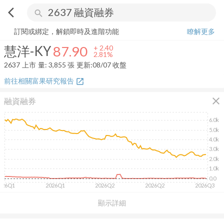
arrow_back_ios
search
慧洋-KY
87.90
+
2.81%
量:
3,855
張
訂閱或綁定，解鎖即時及進階功能
瞭解更多
慧洋-KY
87.90
+
2.40
2.81%
2637
上市
量:
3,855
張
更新:
08/07 收盤
前往相關富果研究報告
open_in_new
close
融資融券
6.0k
5.0k
4.0k
3.0k
2.0k
1.0k
0.0
026Q1
2026Q1
2026Q2
2026Q2
2026Q3
顯示詳細