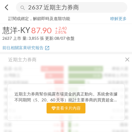
arrow_back_ios
search
慧洋-KY
87.90
+
2.81%
量:
3,855
張
訂閱或綁定，解鎖即時及進階功能
瞭解更多
慧洋-KY
87.90
+
2.40
2.81%
2637
上市
量:
3,855
張
更新:
08/07 收盤
前往相關富果研究報告
open_in_new
close
近期主力券商
凱基-台北
摩根大通
9.6k
14.6k
台灣匯立
台灣摩根士丹利
7.8k
14.2k
新加坡商瑞銀
港商麥格理
4.1k
7k
美林
瑞士信貸
3.8k
4.3k
近期主力券商幫你揭露市場資金的真正動向。系統會依據
法銀巴黎
凱基
3.7k
4.1k
不同期間（5、20、60 天等）統計主要券商的買賣超金
元大
富邦
3.5k
3.2k
額，讓你一眼看出哪些券商正在積極買進、哪些在出脫持
查看卡片內容
永豐金
美商高盛
3.4k
2.4k
股。透過觀察主力券商的佈局變化，你能判斷資金是否正
在悄悄進場或撤出，提前洞察市場趨勢。這張卡片特別適
元富-城東
統一-內湖
1.7k
1.5k
合想追蹤主力動向、掌握短線資金流向的投資人，幫你看
元富
國泰
1.1k
1.2k
見一般投資者看不見的關鍵訊號。
宏遠
花旗環球
1.1k
1.1k