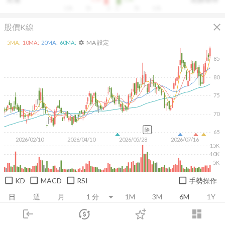
10k
5k
0
0
5k
10k
close
股價K線
MA 設定
5
MA:
10
MA:
20
MA:
60
MA:
settings
85
80
75
70
除
65
2026/02/10
2026/04/10
2026/05/28
2026/07/16
15K
10K
5K
KD
MACD
RSI
手勢操作
日
週
月
1M
3M
6M
1Y
login
dashboard
市場
追蹤
下單
交易
登入
推薦卡片
基本面
技術面
消息面
籌碼面
財務報