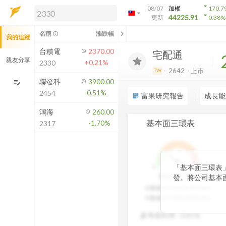
arrow_drop_down
08/07
加權
170.7
arrow_drop_down
arrow_drop_down
解鎖即時行情及進階功能
44225.91
更新
0.38
%
「綁定合作券商帳戶」或「訂閱任一
chevron_left
名稱
漲跌幅
info_outline
我的追蹤
方案」，即可解鎖以下功能：
即時行情
台積電
2370.00
宅配通
即時市況與排行
親友分享
+0.21%
2330
到價通知
2642
上市
TW
成交金額熱力圖
聯發科
3900.00
edit_note
-0.51%
2454
前往方案訂閱
富果研究報告
成長能
sticky_note_2
如何綁定合作券商
鴻海
260.00
基本面三環表
-1.70%
2317
「基本面三環表
1
9
3
分
價值環
發。將公司基本
股利報酬率好壞
分數越高代表投資價值越高
透過數據分析與
分數越低代表投資價值越低
以一目了然。三
參考殖利率 :
0.81%
投資人評估中長