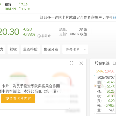
arrow_drop_down
9
櫃買
7.18
arrow_drop_down
384.19
1.83
%
訂閱任一進階卡片或綁定合作券商帳戶，即可
20.30
-0.20
總量:
39
張
-0.98%
更新:
08/07 收盤
非即時
力
營收
董監持股
集保分布
arrow_drop_down
fullscreen
close
股價K線
5
MA:
10
MA:
2026/08/07
低於低標
開
:
20.45
」卡片，為長予投資學院與富果合作開
1
9
1
9
高
:
20.45
1
分
9
分
股利環
營收環
面中的本益比、本淨比高低（第一環）、
低
:
20.25
（第二環）以及營收成長性（第三環），
收
:
20.30
分數越高代表股利報酬率越高
分數越高代表營收成長性高
查看卡片內容
跌
:
-0.20
統計處理，用三環的表達方式讓投資人可
分數越低代表股利報酬率越低
分數越低代表營收成長性低
幅
:
-0.98%
環的總分越高代表投資潛力越高，可做為
量
:
39張
詳細說明
期投資個股的重要參考指標。