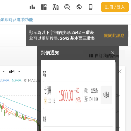
leaderboard
public
phone_iphone
註冊 / 登入
解鎖即時及進階功能
顯示為以下字詞的搜尋:
2642 三環表
notification_add
VS
關閉此訊息
您可以重新搜尋:
2642 基本面三環表
到價通知
close
更強大的進階價量圖表
自訂我的版面
view_quilt
完整內容，僅限註冊會員使用
fullscreen
close
註冊/登入解鎖
20
MA:
60
MA:
MA 設定
settings
26
24
22