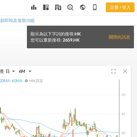
leaderboard
public
phone_iphone
註冊 / 登入
解鎖即時及進階功能
顯示為以下字詞的搜尋:
HK
VS
關閉此訊息
您可以重新搜尋:
2659.HK
fullscreen
close
機
20
MA:
60
MA:
MA 設定
settings
50
45
40