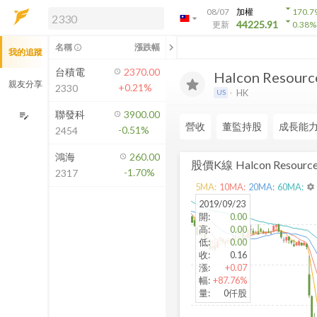
arrow_drop_down
08/07
加權
170.7
arrow_drop_down
arrow_drop_down
解鎖即時行情及進階功能
44225.91
更新
0.38
%
「綁定合作券商帳戶」或「訂閱任一
chevron_left
名稱
漲跌幅
info_outline
我的追蹤
方案」，即可解鎖以下功能：
即時行情
台積電
2370.00
Halcon Resource
即時市況與排行
親友分享
+0.21%
2330
HK
US
到價通知
成交金額熱力圖
聯發科
3900.00
edit_note
營收
董監持股
成長能
-0.51%
2454
前往方案訂閱
如何綁定合作券商
鴻海
260.00
股價K線
Halcon Resource
-1.70%
2317
5
MA:
10
MA:
20
MA:
60
MA:
settings
2019/09/23
開
:
0.00
高
:
0.00
低
:
0.00
收
:
0.16
漲
:
+0.07
幅
:
+87.76%
量
:
0仟股