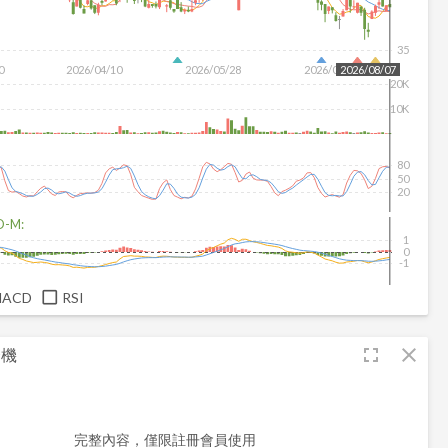
35
0
2026/04/10
2026/05/28
2026/07/16
2026/08/07
20K
10K
80
50
20
D-M:
1
0
-1
MACD
RSI
fullscreen
close
合機
完整內容，僅限註冊會員使用