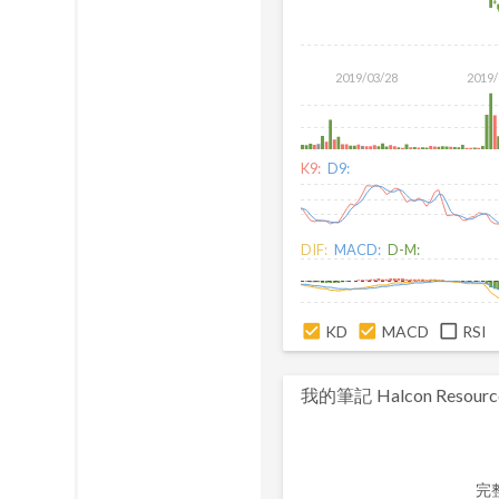
2019/03/28
2019/
K9:
D9:
DIF:
MACD:
D-M:
KD
MACD
RSI
我的筆記
Halcon Resourc
完