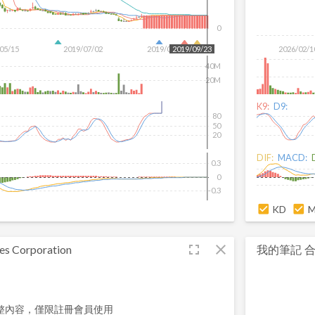
0
05/15
2019/07/02
2019/08/29
2026/02/1
2019/09/23
40M
20M
K9:
D9:
80
50
20
DIF:
MACD:
0.3
0
-0.3
KD
fullscreen
close
es Corporation
我的筆記
整內容，僅限註冊會員使用