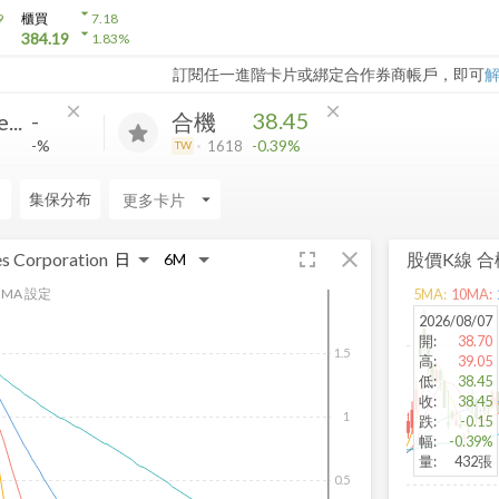
arrow_drop_down
9
櫃買
7.18
arrow_drop_down
384.19
1.83
%
訂閱任一進階卡片或綁定合作券商帳戶，即可
close
close
-
38.45
...
合機
-%
-0.39%
1618
TW
力
集保分布
arrow_drop_down
fullscreen
close
s Corporation
股價K線
合
MA 設定
5
MA:
10
MA:
2026/08/07
開
:
38.70
1.5
高
:
39.05
低
:
38.45
收
:
38.45
1
跌
:
-0.15
幅
:
-0.39%
量
:
432張
0.5