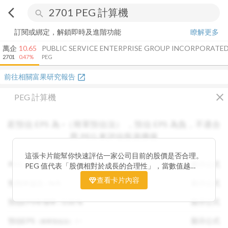
arrow_back_ios
search
訂閱或綁定，解鎖即時及進階功能
瞭解更多
萬企
10.65
PUBLIC SERVICE ENTERPRISE GROUP INCORPORATE
2701
0.47%
PEG
前往相關富果研究報告
open_in_new
close
PEG 計算機
若預估 EPS 為
-
（簡單預估法）
，
預估 EPS
為負，不適合
用 PEG 來評估投資價值
這張卡片能幫你快速評估一家公司目前的股價是否合理。
PEG :
N/A
顯示公式
PEG 值代表「股價相對於成長的合理性」，當數值越
低，通常表示股票價格尚未充分反映公司未來的獲利成長
查看卡片內容
預期本益比 :
N/A
顯示公式
潛力，具備投資吸引力。 卡片同時顯示預估 EPS、年增
率與本益比，幫助你從成長與估值兩個角度雙重判斷，找
預估EPS年增率 :
0.00
%
顯示公式
出真正被低估的潛力股，讓投資決策更有依據。
預估EPS
:
-
顯示公式
（簡單預估法）