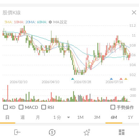
close
股價K線
MA 設定
5
MA:
10
MA:
20
MA:
60
MA:
settings
11.2
11
10.8
10.6
10.4
10.2
2026/02/10
2026/04/10
2026/05/28
2026/07/16
400
200
KD
MACD
RSI
手勢操作
日
週
月
1M
3M
6M
1Y
login
dashboard
推薦卡片
基本面
技術面
消息面
籌碼面
財務報
市場
追蹤
下單
交易
登入