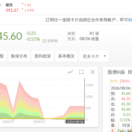
arrow_drop_up
0
櫃買
7.62
arrow_drop_up
391.37
1.99
%
訂閱任一進階卡片或綁定合作券商帳戶，即可
45.60
-0.25
總量:
81
張
-0.55%
更新:
08/06 收盤
非即時
股
集保分布
股利政策
基本概況
arrow_drop_down
fullscreen
close
show_chart
股價K線
5
MA:
10
MA:
1500
2026/08/06
開
:
45.60
1000
高
:
46.20
低
:
45.30
500
收
:
45.60
跌
:
-0.25
0
幅
:
-0.55%
2023/07
2024/10
2025/12
2026/08/06
量
:
81張