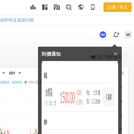
2704 本益比
leaderboard
public
phone_iphone
註冊 / 登入
河流圖
2704 本益比河流圖
解鎖即時及進階功能
notification_add
VS
到價通知
close
更強大的進階價量圖表
自訂我的版面
view_quilt
完整內容，僅限註冊會員使用
fullscreen
close
註冊/登入解鎖
20
MA:
60
MA:
MA 設定
settings
50
48
46
44