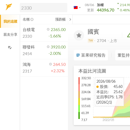
arrow_drop_down
08/06
加權
214.9
arrow_drop_down
arrow_drop_down
解鎖即時行情及進階功能
44396.70
更新
0.48
%
「綁定合作券商帳戶」或「訂閱任一
chevron_left
名稱
漲跌幅
info_outline
我的追蹤
方案」，即可解鎖以下功能：
即時行情
台積電
2365.00
國賓
即時市況與排行
親友分享
-1.66%
2330
到價通知
2704
上市
TW
成交金額熱力圖
聯發科
3920.00
edit_note
-2.00%
2454
前往方案訂閱
富果研究報告
董監持
sticky_note_2
如何綁定合作券商
鴻海
264.50
本益比河流圖
+2.32%
2317
332.50
2026/08/06
278.28
股價
:
45.60
本益比
:
25.62
224.06
近四季EPS
:
1.78
169.84
(2026Q1)
115.61
61.39
2022/05
7.17