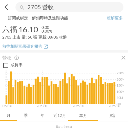
arrow_back_ios
search
六福
16.10
0.00%
量:
50
張
訂閱或綁定，解鎖即時及進階功能
瞭解更多
六福
16.10
0.00
0.00%
2705
上市
量:
50
張
更新:
08/06 收盤
前往相關富果研究報告
open_in_new
close
營收
info_outline
成長率
250M
200M
150M
100M
50M
0.0
2022/06
2023/10
2025/02
2026/06
月
季
年
近12月
單月
累計
顯示詳細