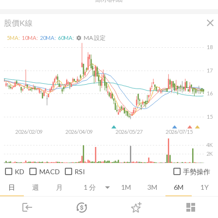
close
股價K線
MA 設定
5
MA:
10
MA:
20
MA:
60
MA:
settings
18
17
16
15
2026/02/09
2026/04/09
2026/05/27
2026/07/15
4K
2K
KD
MACD
RSI
手勢操作
日
週
月
1M
3M
6M
1Y
login
dashboard
推薦卡片
基本面
技術面
消息面
籌碼面
財務報
市場
追蹤
下單
交易
登入