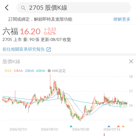
arrow_back_ios
search
六福
16.20
+
0.62%
量:
90
張
訂閱或綁定，解鎖即時及進階功能
瞭解更多
六福
16.20
+
0.10
0.62%
2705
上市
量:
90
張
更新:
08/07 收盤
前往相關富果研究報告
open_in_new
close
股價K線
MA 設定
5
MA:
10
MA:
20
MA:
60
MA:
settings
18
17
16
15
2026/02/10
2026/04/10
2026/05/28
2026/07/16