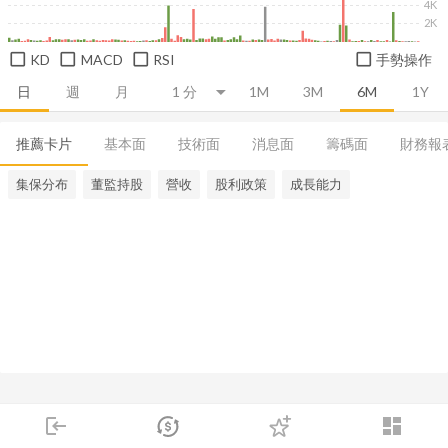
4K
2K
KD
MACD
RSI
手勢操作
日
週
月
1M
3M
6M
1Y
推薦卡片
基本面
技術面
消息面
籌碼面
財務報
集保分布
董監持股
營收
股利政策
成長能力
login
dashboard
市場
追蹤
下單
交易
登入