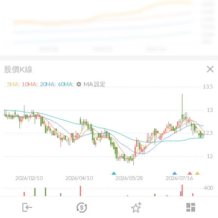
1400
具，讓投資判斷更有依據、更有信心。
1300
1200
1100
1000
900
2025/08
2025/09
2025/10
close
股價K線
MA 設定
5
MA:
10
MA:
20
MA:
60
MA:
settings
13.5
13
12.5
12
2026/02/10
2026/04/10
2026/05/28
2026/07/16
400
200
login
dashboard
市場
追蹤
下單
交易
登入
KD
MACD
RSI
手勢操作