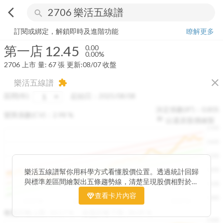
arrow_back_ios
search
第一店
12.45
0.00%
量:
67
張
訂閱或綁定，解鎖即時及進階功能
瞭解更多
第一店
12.45
0.00
0.00%
2706
上市
量:
67
張
更新:
08/07 收盤
close
樂活五線譜
extension
區間(年)
起始日：
2025/08/08
決定係數(R²)：
0.805
變異係數(CV)：
2.98
%
以還原股價繪製
1500
1400
1300
1200
樂活五線譜幫你用科學方式看懂股價位置。透過統計回歸
與標準差區間繪製出五條趨勢線，清楚呈現股價相對於長
1100
期均衡區間的位置。當股價落在上方紅色區間，代表股價
查看卡片內容
1000
已偏離長期平均、短線可能過熱；反之，若接近下方綠色
2025/08
2025/09
2025/09
2025/10
區間，則可能出現被低估的買進機會。五線譜不只是技術
收盤距離上限:
10.17
%
收盤距離下限:
38.09
%
1500
分析，更是幫助你掌握「合理價帶」與「長期趨勢」的工