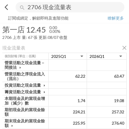
arrow_back_ios
search
第一店
12.45
0.00%
量:
67
張
訂閱或綁定，解鎖即時及進階功能
瞭解更多
第一店
12.45
0.00
0.00%
2706
上市
量:
67
張
更新:
08/07 收盤
close
現金流量表
個別財報
(單位：佰萬)
營業活動之現金流量－
間接法
arrow_drop_down
營業活動之淨現金流入
62.22
63.47
（流出）
投資活動之現金流量
arrow_drop_down
籌資活動之現金流量
arrow_drop_down
本期現金及約當現金增
1.74
19.08
加（減少）數
期初現金及約當現金餘
224.21
257.32
額
期末現金及約當現金餘
225.95
276.40
額
arrow_drop_down