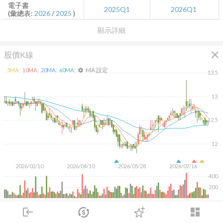
電子書
2025Q1
2026Q1
(彙總表:
2026
/
2025
)
顯示詳細
close
股價K線
MA 設定
5
MA:
10
MA:
20
MA:
60
MA:
settings
13.5
13
12.5
12
2026/02/10
2026/04/10
2026/05/28
2026/07/16
400
200
KD
MACD
RSI
手勢操作
login
dashboard
市場
追蹤
下單
交易
登入
日
週
月
1M
3M
6M
1Y