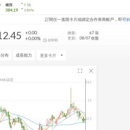
arrow_drop_down
9
櫃買
7.18
arrow_drop_down
384.19
1.83
%
訂閱任一進階卡片或綁定合作券商帳戶，即可
12.45
+0.00
總量:
67
張
+0.00%
更新:
08/07 收盤
非即時
保分布
成長能力
arrow_drop_down
fullscreen
close
MA 設定
13.5
13
12.5