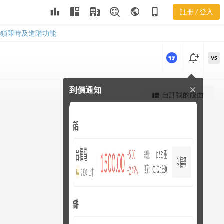
leaderboard
public
phone_iphone
註冊 / 登入
2706 股價K線
2706 股價K線
解鎖即時及進階功能
notification_add
VS
到價通知
close
更強大的進階價量圖表
自訂我的版面
view_quilt
完整內容，僅限註冊會員使用
註冊/登入解鎖