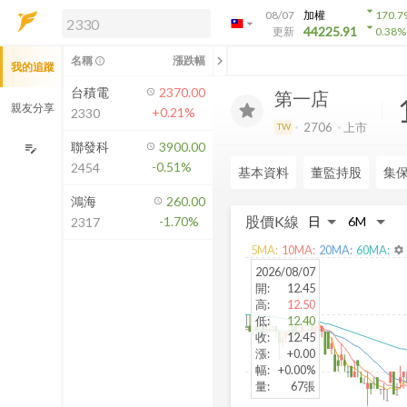
arrow_drop_down
08/07
加權
170.7
arrow_drop_down
arrow_drop_down
解鎖即時行情及進階功能
44225.91
更新
0.38
%
「綁定合作券商帳戶」或「訂閱任一
chevron_left
名稱
漲跌幅
info_outline
我的追蹤
方案」，即可解鎖以下功能：
即時行情
台積電
2370.00
第一店
即時市況與排行
親友分享
+0.21%
2330
到價通知
2706
上市
TW
成交金額熱力圖
聯發科
3900.00
edit_note
-0.51%
2454
前往方案訂閱
基本資料
董監持股
集
如何綁定合作券商
鴻海
260.00
股價K線
-1.70%
2317
5
MA:
10
MA:
20
MA:
60
MA:
settings
2026/08/07
開
:
12.45
高
:
12.50
低
:
12.40
收
:
12.45
漲
:
+0.00
幅
:
+0.00%
量
:
67張