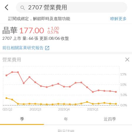
arrow_back_ios
search
晶華
177.00
+
0.57%
量:
66
張
訂閱或綁定，解鎖即時及進階功能
瞭解更多
晶華
177.00
+
1.00
0.57%
2707
上市
量:
66
張
更新:
08/06 收盤
前往相關富果研究報告
open_in_new
close
營業費用
15%
10%
5.0%
0.0%
2021Q2
2022Q3
2023Q4
2025Q1
季
年
近四季
顯示詳細