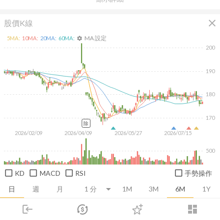
close
股價K線
MA 設定
5
MA:
10
MA:
20
MA:
60
MA:
settings
200
190
180
170
除
2026/02/09
2026/04/09
2026/05/27
2026/07/15
500
KD
MACD
RSI
手勢操作
日
週
月
1M
3M
6M
1Y
login
dashboard
推薦卡片
基本面
技術面
消息面
籌碼面
財務報
市場
追蹤
下單
交易
登入