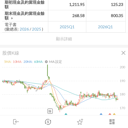
期初現金及約當現金餘
1,211.95
125.23
額
期末現金及約當現金餘
268.58
800.35
額
arrow_drop_down
電子書
2025Q1
2026Q1
(彙總表:
2026
/
2025
)
顯示詳細
close
股價K線
MA 設定
5
MA:
10
MA:
20
MA:
60
MA:
settings
200
190
180
170
除
2026/02/09
2026/04/09
2026/05/27
2026/07/15
login
dashboard
市場
追蹤
下單
交易
登入
500