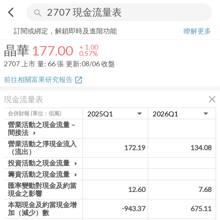
arrow_back_ios
search
晶華
177.00
+
0.57%
量:
66
張
訂閱或綁定，解鎖即時及進階功能
瞭解更多
晶華
177.00
+
1.00
0.57%
2707
上市
量:
66
張
更新:
08/06 收盤
前往相關富果研究報告
open_in_new
close
現金流量表
合併財報
(單位：佰萬)
營業活動之現金流量－
間接法
arrow_drop_down
營業活動之淨現金流入
172.19
134.08
（流出）
投資活動之現金流量
arrow_drop_down
籌資活動之現金流量
arrow_drop_down
匯率變動對現金及約當
12.60
7.68
現金之影響
本期現金及約當現金增
-943.37
675.11
加（減少）數