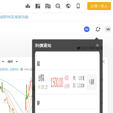
2712 當日主
leaderboard
public
phone_iphone
註冊 / 登入
力券商
2712 當日主力券商
解鎖即時及進階功能
notification_add
VS
到價通知
close
更強大的進階價量圖表
自訂我的版面
view_quilt
完整內容，僅限註冊會員使用
fullscreen
close
註冊/登入解鎖
20
MA:
60
MA:
MA 設定
settings
18
17
16