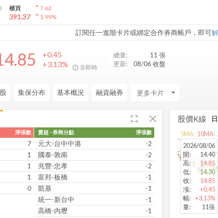
arrow_drop_up
0
櫃買
7.62
arrow_drop_up
391.37
1.99
%
訂閱任一進階卡片或綁定合作券商帳戶，即可
14.85
+0.45
總量:
11
張
+3.13%
更新:
08/06 收盤
非即時
股
集保分布
基本概況
融資融券
arrow_drop_down
fullscreen
close
股價K線
淨張數
賣超 - 券商分點
淨張數
5
MA:
10
MA:
7
元大-台中中港
-2
2026/08/06
1
國泰-敦南
-2
開
:
14.40
高
:
14.85
1
兆豐-忠孝
-2
低
:
14.30
1
富邦-板橋
-1
收
:
14.85
0
凱基
-1
漲
:
+0.45
幅
:
+3.13%
統一-新台中
-1
量
:
11張
高橋-內壢
-1