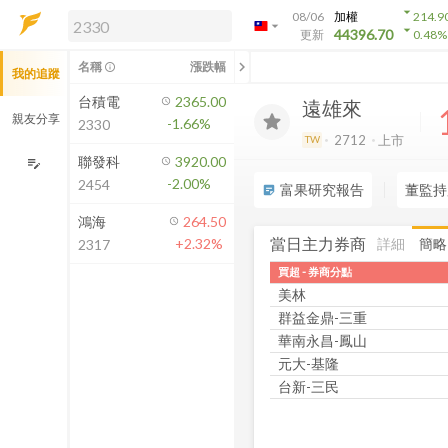
arrow_drop_down
08/06
加權
214.9
arrow_drop_down
arrow_drop_down
解鎖即時行情及進階功能
44396.70
更新
0.48
%
「綁定合作券商帳戶」或「訂閱任一
chevron_left
名稱
漲跌幅
info_outline
我的追蹤
方案」，即可解鎖以下功能：
即時行情
台積電
2365.00
遠雄來
即時市況與排行
親友分享
-1.66%
2330
到價通知
2712
上市
TW
成交金額熱力圖
聯發科
3920.00
edit_note
-2.00%
2454
前往方案訂閱
富果研究報告
董監持
sticky_note_2
如何綁定合作券商
鴻海
264.50
當日主力券商
詳細
簡略
+2.32%
2317
買超 - 券商分點
美林
群益金鼎-三重
華南永昌-鳳山
元大-基隆
台新-三民