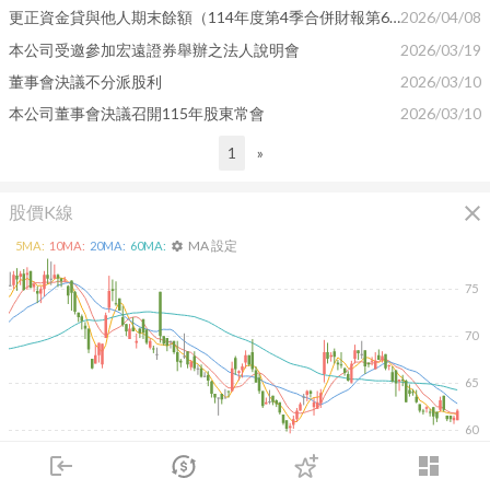
更正資金貸與他人期末餘額（114年度第4季合併財報第63頁）
2026/04/08
本公司受邀參加宏遠證券舉辦之法人說明會
2026/03/19
董事會決議不分派股利
2026/03/10
本公司董事會決議召開115年股東常會
2026/03/10
1
»
close
股價K線
MA 設定
5
MA:
10
MA:
20
MA:
60
MA:
settings
75
70
65
60
2026/02/10
2026/04/10
2026/05/28
2026/07/16
login
dashboard
市場
追蹤
下單
交易
登入
1K