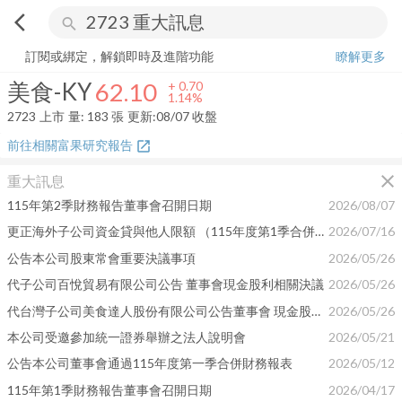
arrow_back_ios
search
美食-KY
62.10
+
1.14%
量:
183
張
訂閱或綁定，解鎖即時及進階功能
瞭解更多
美食-KY
62.10
+
0.70
1.14%
2723
上市
量:
183
張
更新:
08/07 收盤
前往相關富果研究報告
open_in_new
close
重大訊息
115年第2季財務報告董事會召開日期
2026/08/07
更正海外子公司資金貸與他人限額 （115年度第1季合併財報第43-44頁）
2026/07/16
公告本公司股東常會重要決議事項
2026/05/26
代子公司百悅貿易有限公司公告 董事會現金股利相關決議
2026/05/26
代台灣子公司美食達人股份有限公司公告董事會 現金股利相關決議
2026/05/26
本公司受邀參加統一證券舉辦之法人說明會
2026/05/21
公告本公司董事會通過115年度第一季合併財務報表
2026/05/12
115年第1季財務報告董事會召開日期
2026/04/17