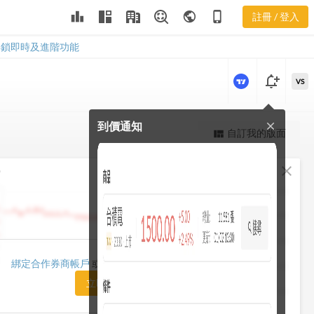
leaderboard
public
phone_iphone
註冊 / 登入
2727
2727
解鎖即時及進階功能
notification_add
VS
到價通知
close
更強大的進階價量圖表
自訂我的版面
view_quilt
完整內容，僅限註冊會員使用
fullscreen
close
勢
註冊/登入解鎖
1482.50
1448.75
1415.00
1420.00
綁定合作券商帳戶
或「訂閱任一方案」即可解鎖
1381.25
立即前往訂閱
1347.50