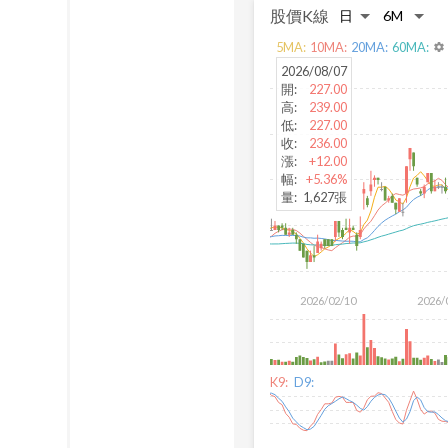
股價K線
5
MA:
10
MA:
20
MA:
60
MA:
settings
2026/08/07
開
:
227.00
高
:
239.00
低
:
227.00
收
:
236.00
漲
:
+12.00
幅
:
+5.36%
量
:
1,627張
2026/02/10
2026/
K9:
D9: