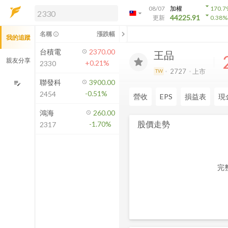
arrow_drop_down
08/07
加權
170.7
arrow_drop_down
arrow_drop_down
解鎖即時行情及進階功能
44225.91
更新
0.38
%
「綁定合作券商帳戶」或「訂閱任一
chevron_left
名稱
漲跌幅
info_outline
我的追蹤
方案」，即可解鎖以下功能：
即時行情
台積電
2370.00
王品
即時市況與排行
親友分享
+0.21%
2330
到價通知
2727
上市
TW
成交金額熱力圖
聯發科
3900.00
edit_note
-0.51%
2454
前往方案訂閱
營收
EPS
損益表
現
如何綁定合作券商
鴻海
260.00
股價走勢
-1.70%
2317
完