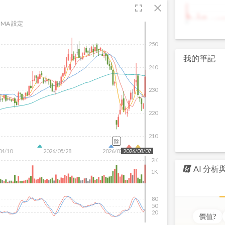
fullscreen
close
9
MA 設定
250
我的筆記
240
230
220
210
除
04/10
2026/05/28
2026/07/16
2026/08/07
2K
AI 分
1K
80
50
20
價值
?