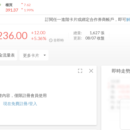
arrow_drop_up
9
櫃買
7.62
arrow_drop_up
391.37
1.99
%
訂閱任一進階卡片或綁定合作券商帳戶，即可
236.00
+12.00
總量:
1,627
張
+5.36%
更新:
08/07 收盤
非即時
金流量表
arrow_drop_down
fullscreen
close
即時走
13:30
1460.00
價
:
1425.00
漲
:
+10.00
整內容，僅限註冊會員使用
幅
:
+0.71%
均
:
1442.64
現在免費註冊/登入
量
:
5,013 張