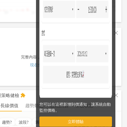
4,000
2,000
0
10
11
12
13
13:30
fullscreen
close
完整內容，僅限註冊會員使用
現在免費註冊/登入
fullscreen
close
析與策略健檢
extension
您可以在這裡新增到價通知，讓系統自動
長線價值
趨勢動能
波段訊號
存股收息
監控價格。
立即體驗
價值
??
分
趨勢
?
波段
?
籌碼
?