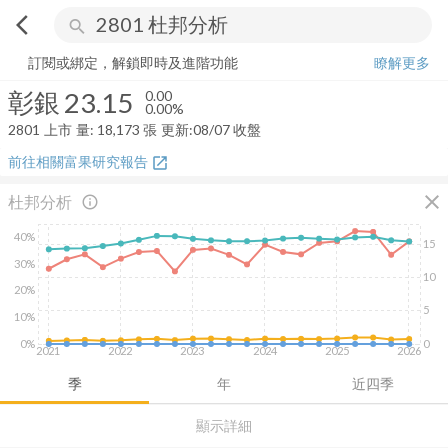
arrow_back_ios
search
彰銀
23.15
0.00%
量:
18,173
張
訂閱或綁定，解鎖即時及進階功能
瞭解更多
彰銀
23.15
0.00
0.00%
2801
上市
量:
18,173
張
更新:
08/07 收盤
前往相關富果研究報告
open_in_new
close
杜邦分析
info_outline
40%
15
30%
10
20%
5
10%
0%
0
2021
2022
2023
2024
2025
2026
季
年
近四季
顯示詳細