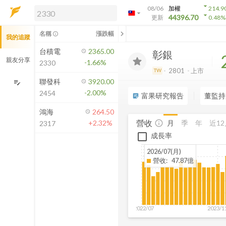
arrow_drop_down
08/06
加權
214.9
arrow_drop_down
arrow_drop_down
解鎖即時行情及進階功能
44396.70
更新
0.48
%
「綁定合作券商帳戶」或「訂閱任一
chevron_left
名稱
漲跌幅
info_outline
我的追蹤
方案」，即可解鎖以下功能：
即時行情
台積電
2365.00
彰銀
即時市況與排行
親友分享
-1.66%
2330
到價通知
2801
上市
TW
成交金額熱力圖
聯發科
3920.00
edit_note
-2.00%
2454
前往方案訂閱
富果研究報告
董監持
sticky_note_2
如何綁定合作券商
鴻海
264.50
營收
月
季
年
近12
+2.32%
info_outline
2317
成長率
2026/07(月)
營收
:
47.87億
2022/07
2023/1