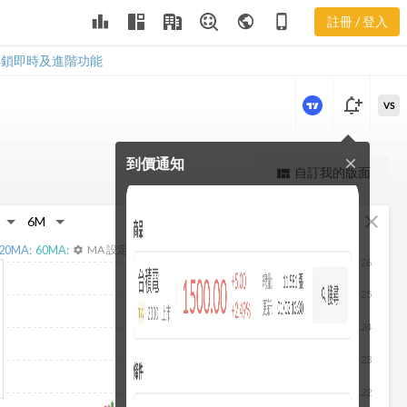
leaderboard
public
phone_iphone
註冊 / 登入
2801 營收
2801 營收
解鎖即時及進階功能
notification_add
VS
到價通知
close
更強大的進階價量圖表
自訂我的版面
view_quilt
完整內容，僅限註冊會員使用
fullscreen
close
註冊/登入解鎖
20
MA:
60
MA:
MA 設定
settings
26
25
24
23
22