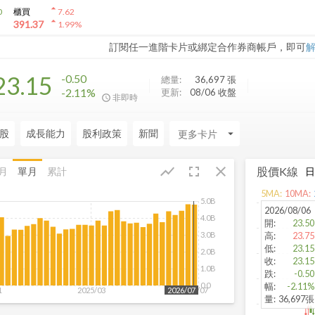
arrow_drop_up
0
櫃買
7.62
arrow_drop_up
391.37
1.99
%
訂閱任一進階卡片或綁定合作券商帳戶，即可
23.15
-0.50
總量:
36,697
張
-2.11%
更新:
08/06 收盤
非即時
股
成長能力
股利政策
新聞
arrow_drop_down
fullscreen
close
show_chart
股價K線
月
單月
累計
5
MA:
10
MA:
5.0B
2026/08/06
4.0B
開
:
23.50
3.0B
高
:
23.75
低
:
23.15
2.0B
收
:
23.15
1.0B
跌
:
-0.50
0.0
幅
:
-2.11%
1
2025/03
2026/07
2026/07
量
:
36,697張