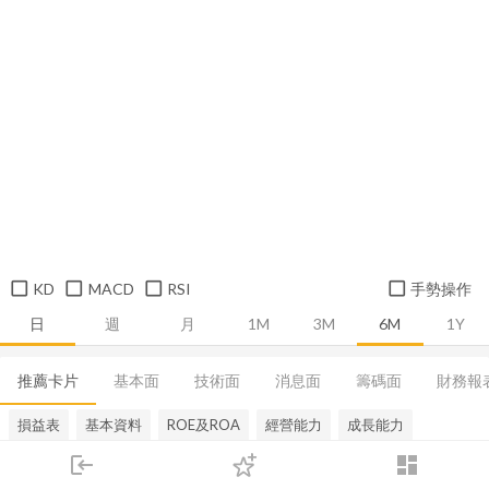
KD
MACD
RSI
手勢操作
日
週
月
1M
3M
6M
1Y
推薦卡片
基本面
技術面
消息面
籌碼面
財務報
損益表
基本資料
ROE及ROA
經營能力
成長能力
login
dashboard
市場
追蹤
下單
交易
登入