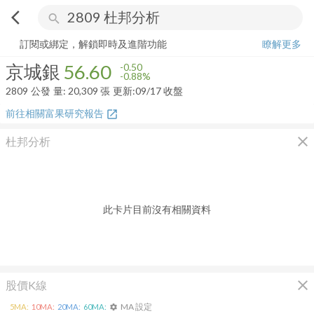
arrow_back_ios
search
京城銀
56.60
-0.88%
量:
20,309
張
訂閱或綁定，解鎖即時及進階功能
瞭解更多
京城銀
56.60
-0.50
-0.88%
2809
公發
量:
20,309
張
更新:
09/17 收盤
前往相關富果研究報告
open_in_new
close
杜邦分析
此卡片目前沒有相關資料
close
股價K線
MA 設定
5
MA:
10
MA:
20
MA:
60
MA:
settings