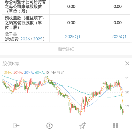
母公司暨子公司所持有
之母公司庫藏股股數
0.00
0.00
（單位：股）
預收股款（權益項下）
之約當發行股數（單
0.00
0.00
位：股）
電子書
2025Q1
2026Q1
(彙總表:
2026
/
2025
)
顯示詳細
close
股價K線
MA 設定
5
MA:
10
MA:
20
MA:
60
MA:
settings
21
20
19
18
除
login
dashboard
2026/02/10
2026/04/10
2026/05/28
2026/07/16
市場
追蹤
下單
交易
登入