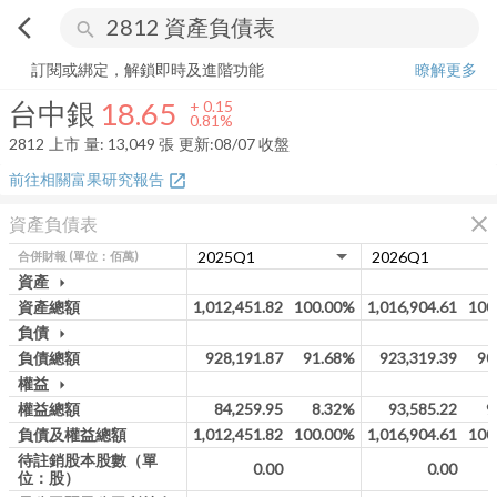
arrow_back_ios
search
台中銀
18.65
+
0.81%
量:
13,049
張
訂閱或綁定，解鎖即時及進階功能
瞭解更多
台中銀
18.65
+
0.15
0.81%
2812
上市
量:
13,049
張
更新:
08/07 收盤
前往相關富果研究報告
open_in_new
close
資產負債表
合併財報
(單位：佰萬)
資產
arrow_drop_down
資產總額
1,012,451.82
100.00%
1,016,904.61
100
負債
arrow_drop_down
負債總額
928,191.87
91.68%
923,319.39
90
權益
arrow_drop_down
權益總額
84,259.95
8.32%
93,585.22
9
負債及權益總額
1,012,451.82
100.00%
1,016,904.61
100
待註銷股本股數（單
0.00
0.00
位：股）