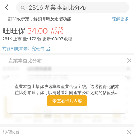
arrow_back_ios
search
旺旺保
34.00
+
0.74%
量:
172
張
訂閱或綁定，解鎖即時及進階功能
瞭解更多
旺旺保
34.00
+
0.25
0.74%
2816
上市
量:
172
張
更新:
08/07 收盤
前往相關富果研究報告
open_in_new
close
產業本益比分布
產業類別
分類項目
產業本益比幫你快速掌握產業估值全貌。透過視覺化的本
40
益比分布圖，你可以清楚看出同產業公司之間的估值落
30
差，了解哪些股票相對被低估、哪些可能已偏貴。從中位
查看卡片內容
20
數、本益比範圍到個別公司位置，卡片讓你一眼辨識產業
整體的合理價帶。無論你想評估一家公司是否具吸引力，
10
中位數
或是找出估值落後的潛力股，這張卡片都能幫你用數據看
19.87
0
0~5
10~15
20~25
30~35
40~45
50以上
見機會，做出更精準的投資判斷。
close
股價K線