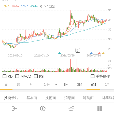
MA 設定
5
MA:
10
MA:
20
MA:
60
MA:
settings
36
34
32
30
28
除
2026/02/10
2026/04/10
2026/05/28
2026/07/16
2K
1K
500
KD
MACD
RSI
手勢操作
日
週
月
1M
3M
6M
1Y
推薦卡片
基本面
技術面
消息面
籌碼面
財務報
login
dashboard
集保分布
董監持股
基本概況
股利政策
成長能力
市場
追蹤
下單
交易
登入