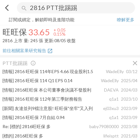
arrow_back_ios
search
旺旺保
33.65
+
0.15%
量:
245
張
訂閱或綁定，解鎖即時及進階功能
瞭解更多
旺旺保
33.65
+
0.05
0.15%
2816
上市
量:
245
張
更新:
08/05 收盤
前往相關富果研究報告
open_in_new
close
PTT批踢踢
info_outline
[情報] 2816 旺旺保 114年EPS 4.66 現金股利1.5
WadeElly
03/12
[情報] 2816 旺旺保 114 Q1 EPS 0.14
WadeElly
2025/04
[情報] 2816旺旺保 本公司董事會決議不發股利
DAEVA
2024/03
[情報] 2816 旺旺保 112年第三季財務報告
q1a1
2023/10
[新聞] 友達並列9檔注意股! 旺旺保"坐牢"又入列
ej03xu3
2023/09
[情報] 2816 旺旺保 7月自結 0.94
q1a1
2023/09
Re: [標的] 2816旺旺保 多
baby79080000
2023/08
[標的] 2816旺旺保 多
lifeisptt
2021/03