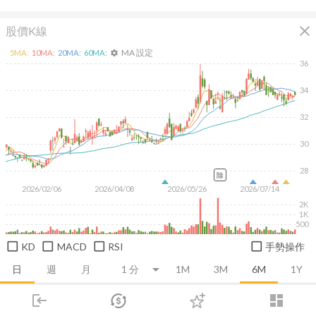
close
股價K線
MA 設定
5
MA:
10
MA:
20
MA:
60
MA:
settings
36
34
32
30
28
除
2026/02/06
2026/04/08
2026/05/26
2026/07/14
2K
1K
500
KD
MACD
RSI
手勢操作
日
週
月
1M
3M
6M
1Y
login
dashboard
推薦卡片
基本面
技術面
消息面
籌碼面
財務報
市場
追蹤
下單
交易
登入