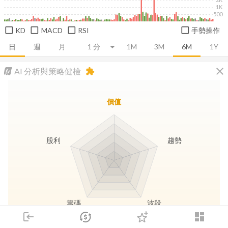
1K
500
KD
MACD
RSI
手勢操作
日
週
月
1M
3M
6M
1Y
close
AI 分析與策略健檢
extension
價值
股利
趨勢
籌碼
波段
login
dashboard
市場
追蹤
下單
交易
登入