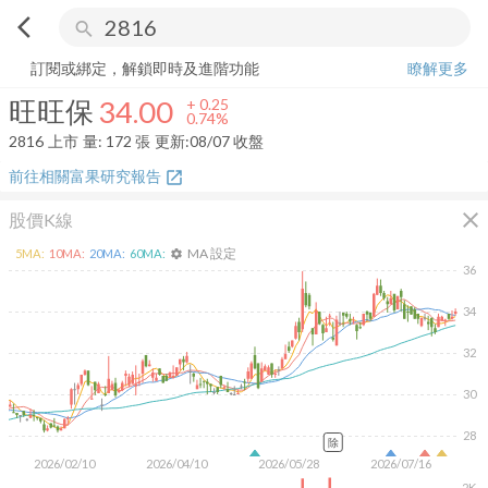
arrow_back_ios
search
旺旺保
34.00
+
0.74%
量:
172
張
訂閱或綁定，解鎖即時及進階功能
瞭解更多
旺旺保
34.00
+
0.25
0.74%
2816
上市
量:
172
張
更新:
08/07 收盤
前往相關富果研究報告
open_in_new
close
股價K線
MA 設定
5
MA:
10
MA:
20
MA:
60
MA:
settings
36
34
32
30
28
除
2026/02/10
2026/04/10
2026/05/28
2026/07/16
2K