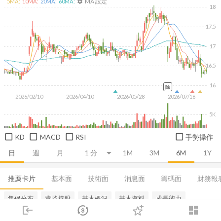
MA 設定
5
MA:
10
MA:
20
MA:
60
MA:
settings
18
17.5
17
16.5
16
除
2026/02/10
2026/04/10
2026/05/28
2026/07/16
5K
KD
MACD
RSI
手勢操作
日
週
月
1M
3M
6M
1Y
推薦卡片
基本面
技術面
消息面
籌碼面
財務報
集保分布
董監持股
基本概況
基本資料
成長能力
login
dashboard
市場
追蹤
下單
交易
登入