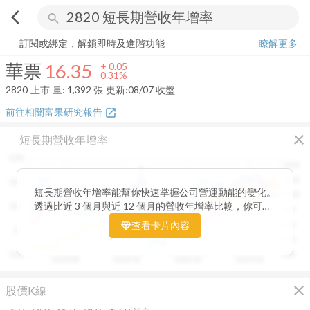
arrow_back_ios
search
華票
16.35
+
0.31%
量:
1,392
張
訂閱或綁定，解鎖即時及進階功能
瞭解更多
華票
16.35
+
0.05
0.31%
2820
上市
量:
1,392
張
更新:
08/07 收盤
前往相關富果研究報告
open_in_new
close
短長期營收年增率
60%
1400
1200
40%
短長期營收年增率能幫你快速掌握公司營運動能的變化。
1000
透過比近 3 個月與近 12 個月的營收年增率比較，你可以
20%
800
一眼看出短期成長是否延續長期趨勢。當短期營收增速開
查看卡片內容
600
0%
始超越長期平均，往往代表公司業績正加速向上；反之，
400
若短期成長放緩，則可能意味動能趨緩。搭配股價走勢觀
-20%
200
2020/08
2022/01
2024/02
2025/03
察，這張卡片能幫助你判斷基本面與市場反應是否一致，
提前捕捉成長反轉的關鍵訊號。
close
股價K線