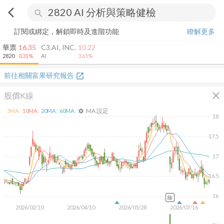
arrow_back_ios
search
訂閱或綁定，解鎖即時及進階功能
瞭解更多
華票
16.35
C3.AI, INC.
10.22
2820
0.31%
AI
3.65%
前往相關富果研究報告
open_in_new
close
股價K線
MA 設定
5
MA:
10
MA:
20
MA:
60
MA:
settings
18
17.5
17
16.5
16
除
2026/02/10
2026/04/10
2026/05/28
2026/07/16