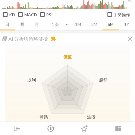
5K
KD
MACD
RSI
手勢操作
日
週
月
1M
3M
6M
1Y
close
AI 分析與策略健檢
extension
價值
股利
趨勢
籌碼
波段
login
dashboard
市場
追蹤
下單
交易
登入
長線價值
趨勢動能
波段訊號
存股收息