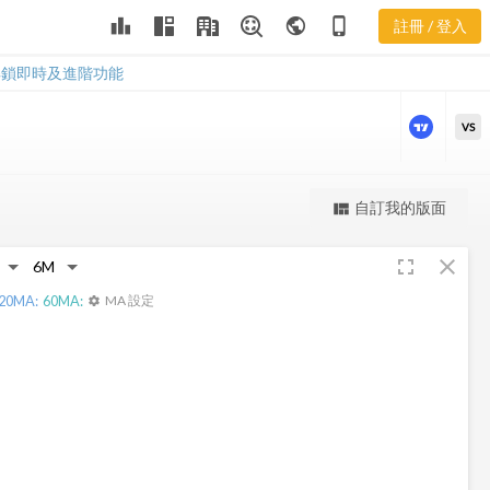
2823 三多風
leaderboard
public
phone_iphone
註冊 / 登入
向圖
2823 三多風向圖
解鎖即時及進階功能
VS
更強大的進階價量圖表
自訂我的版面
view_quilt
完整內容，僅限註冊會員使用
fullscreen
close
註冊/登入解鎖
20
MA:
60
MA:
MA 設定
settings