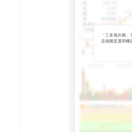
收
:
1425.00
跌
:
-30.00
1155.
幅
:
-2.06%
1100.60
量
:
42,092張
量5MA
:
▲ 43,010張
1060.76
三多量
:
-
「三多風向圖」
899.40
這個圖是運用機
傳統 6 條均線
趨勢。
812.75
2025/04/23
2025/07/
arrow_drop_up
100%
PL 指標:
94.88
%
75%
50%
25%