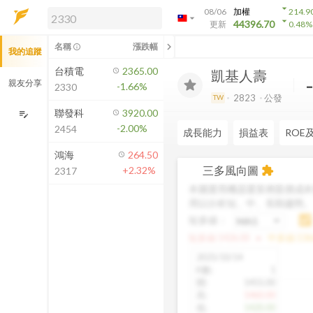
arrow_drop_down
08/06
加權
214.9
arrow_drop_down
arrow_drop_down
解鎖即時行情及進階功能
44396.70
更新
0.48
%
「綁定合作券商帳戶」或「訂閱任一
chevron_left
名稱
漲跌幅
info_outline
我的追蹤
方案」，即可解鎖以下功能：
即時行情
台積電
2365.00
凱基人壽
即時市況與排行
親友分享
-1.66%
2330
到價通知
2823
公發
TW
成交金額熱力圖
聯發科
3920.00
edit_note
-2.00%
2454
前往方案訂閱
成長能力
損益表
ROE
如何綁定合作券商
鴻海
264.50
三多風向圖
+2.32%
extension
2317
本圖運用機器運算將股價成本
用以分析短、中、長期趨勢
短多線：
arrow_drop_up
短多線:
1426.00
中多線:
136
2025/10/14
K數
:
1
開
:
1455.00
高
:
1460.00
低
:
1420.00