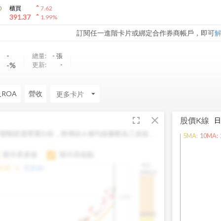
arrow_drop_up
0
櫃買
7.62
arrow_drop_up
391.37
1.99
%
訂閱任一進階卡片或綁定合作券商帳戶，即可
-
-
總量:
-
張
-%
更新:
-
及ROA
營收
arrow_drop_down
fullscreen
close
股價K線
變動經過雙重分析，將傳統 6 條均線彙整為三多線，
5
MA:
10
MA:
。
顯示長多線
顯示高低點
H.C.
arrow_drop_up
6.85
長多線:
-
1496.0
1,400
1474.0