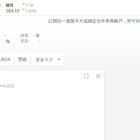
arrow_drop_down
9
櫃買
7.18
arrow_drop_down
384.19
1.83
%
訂閱任一進階卡片或綁定合作券商帳戶，即可
-
-
總量:
-
張
-%
更新:
-
及ROA
營收
arrow_drop_down
fullscreen
close
MA 設定