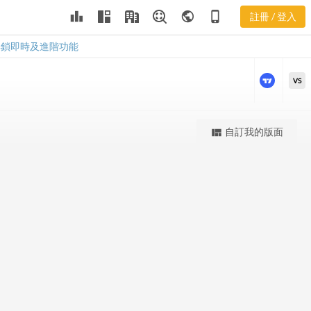
leaderboard
public
phone_iphone
註冊 / 登入
2823 股價K線
2823 股價K線
解鎖即時及進階功能
VS
更強大的進階價量圖表
自訂我的版面
view_quilt
完整內容，僅限註冊會員使用
註冊/登入解鎖