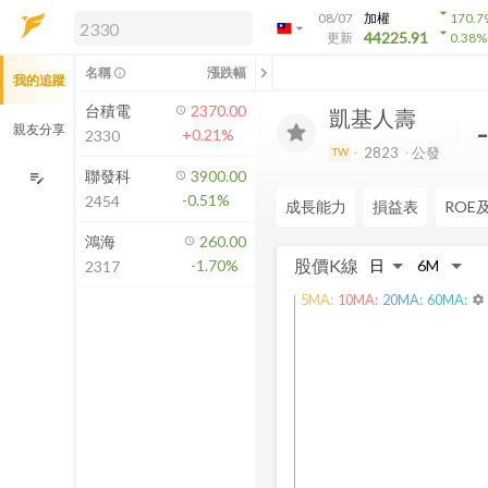
arrow_drop_down
08/07
加權
170.7
arrow_drop_down
arrow_drop_down
解鎖即時行情及進階功能
44225.91
更新
0.38
%
「綁定合作券商帳戶」或「訂閱任一
chevron_left
名稱
漲跌幅
info_outline
我的追蹤
方案」，即可解鎖以下功能：
即時行情
台積電
2370.00
凱基人壽
即時市況與排行
親友分享
+0.21%
2330
到價通知
2823
公發
TW
成交金額熱力圖
聯發科
3900.00
edit_note
-0.51%
2454
前往方案訂閱
成長能力
損益表
ROE
如何綁定合作券商
鴻海
260.00
股價K線
-1.70%
2317
5
MA:
10
MA:
20
MA:
60
MA:
settings