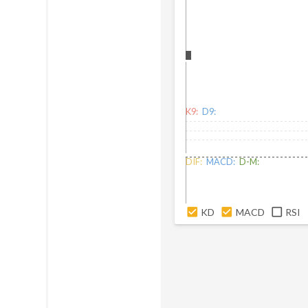
K9:
D9:
DIF:
MACD:
D-M:
KD
MACD
RSI