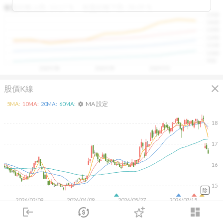
區間，則可能出現被低估的買進機會。五線譜不只是技術
收盤距離上限:
10.17
%
收盤距離下限:
38.09
%
1500
分析，更是幫助你掌握「合理價帶」與「長期趨勢」的工
1400
具，讓投資判斷更有依據、更有信心。
1300
1200
1100
1000
900
2025/08
2025/09
2025/10
close
股價K線
MA 設定
5
MA:
10
MA:
20
MA:
60
MA:
settings
18
17
16
15
除
2026/02/09
2026/04/09
2026/05/27
2026/07/15
login
dashboard
50K
市場
追蹤
下單
交易
登入