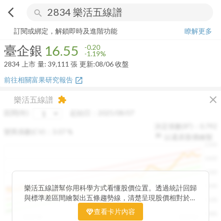
arrow_back_ios
search
臺企銀
16.55
-1.19%
量:
39,111
張
訂閱或綁定，解鎖即時及進階功能
瞭解更多
臺企銀
16.55
-0.20
-1.19%
2834
上市
量:
39,111
張
更新:
08/06 收盤
前往相關富果研究報告
open_in_new
close
樂活五線譜
extension
區間(年)
起始日：
2025/08/07
決定係數(R²)：
0.792
變異係數(CV)：
3.07
%
以還原股價繪製
1500
1400
1300
1200
樂活五線譜幫你用科學方式看懂股價位置。透過統計回歸
與標準差區間繪製出五條趨勢線，清楚呈現股價相對於長
1100
期均衡區間的位置。當股價落在上方紅色區間，代表股價
查看卡片內容
1000
已偏離長期平均、短線可能過熱；反之，若接近下方綠色
2025/08
2025/09
2025/09
2025/10