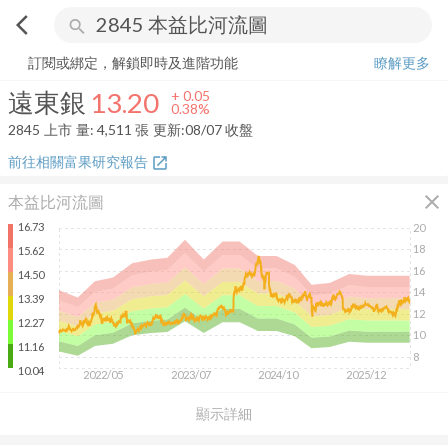
arrow_back_ios
search
遠東銀
13.20
+
0.38%
量:
4,511
張
訂閱或綁定，解鎖即時及進階功能
瞭解更多
遠東銀
13.20
+
0.05
0.38%
2845
上市
量:
4,511
張
更新:
08/07 收盤
前往相關富果研究報告
open_in_new
close
本益比河流圖
16.73
20
18
15.62
16
14.50
14
13.39
12
12.27
10
11.16
8
10.04
2022/05
2023/07
2024/10
2025/12
顯示詳細