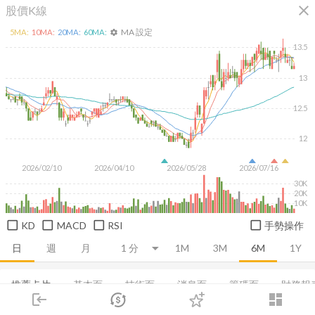
close
股價K線
MA 設定
5
MA:
10
MA:
20
MA:
60
MA:
settings
13.5
13
12.5
12
2026/02/10
2026/04/10
2026/05/28
2026/07/16
30K
20K
10K
KD
MACD
RSI
手勢操作
日
週
月
1M
3M
6M
1Y
推薦卡片
基本面
技術面
消息面
籌碼面
財務報
login
dashboard
市場
追蹤
下單
交易
登入
集保分布
董監持股
基本概況
營收
成長能力