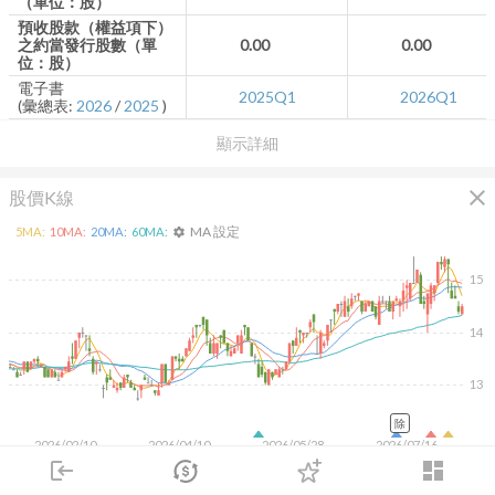
（單位：股）
預收股款（權益項下）
之約當發行股數（單
0.00
0.00
位：股）
電子書
2025Q1
2026Q1
(彙總表:
2026
/
2025
)
顯示詳細
close
股價K線
MA 設定
5
MA:
10
MA:
20
MA:
60
MA:
settings
15
14
13
除
2026/02/10
2026/04/10
2026/05/28
2026/07/16
1K
login
dashboard
市場
追蹤
下單
交易
登入
500