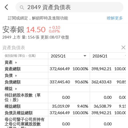
arrow_back_ios
search
安泰銀
14.50
+
0.69%
量:
156
張
訂閱或綁定，解鎖即時及進階功能
瞭解更多
安泰銀
14.50
+
0.10
0.69%
2849
上市
量:
156
張
更新:
08/07 收盤
close
資產負債表
個別財報
(單位：佰萬)
資產
arrow_drop_down
資產總額
372,464.49
100.00%
398,942.21
100.00
負債
arrow_drop_down
負債總額
337,445.40
90.60%
362,433.43
90.85
權益
arrow_drop_down
待註銷股本股數（單
0.00
0.00
0.00
位：股）
權益總額
35,019.09
9.40%
36,508.79
9.15
負債及權益總額
372,464.49
100.00%
398,942.21
100.00
母公司暨子公司所持有
之母公司庫藏股股數
0.00
0.00