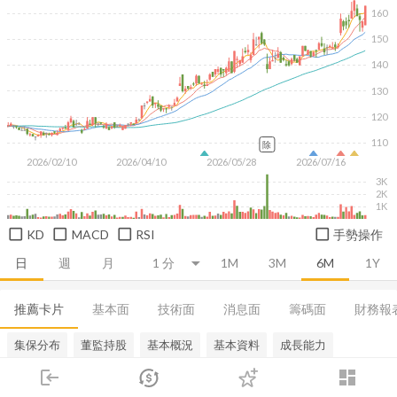
160
150
140
130
120
110
除
2026/02/10
2026/04/10
2026/05/28
2026/07/16
3K
2K
1K
KD
MACD
RSI
手勢操作
日
週
月
1M
3M
6M
1Y
推薦卡片
基本面
技術面
消息面
籌碼面
財務報
集保分布
董監持股
基本概況
基本資料
成長能力
login
dashboard
市場
追蹤
下單
交易
登入