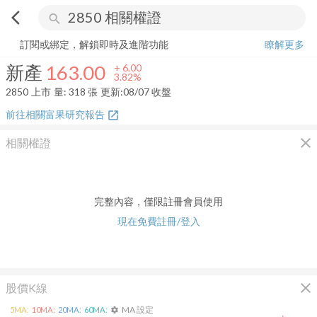
arrow_back_ios
search
新產
163.00
+
3.82%
量:
318
張
訂閱或綁定，解鎖即時及進階功能
瞭解更多
新產
163.00
+
6.00
3.82%
2850
上市
量:
318
張
更新:
08/07 收盤
前往相關富果研究報告
open_in_new
close
相關權證
完整內容，僅限註冊會員使用
現在免費註冊/登入
close
股價K線
MA 設定
5
MA:
10
MA:
20
MA:
60
MA:
settings