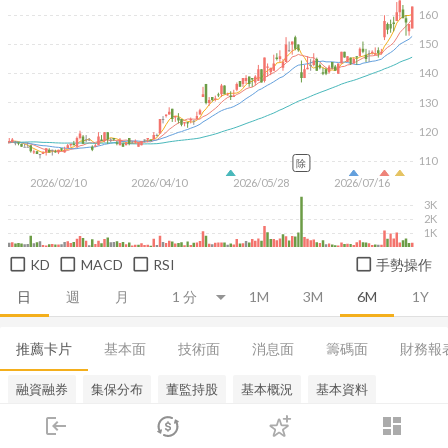
160
150
140
130
120
110
除
2026/02/10
2026/04/10
2026/05/28
2026/07/16
3K
2K
1K
KD
MACD
RSI
手勢操作
日
週
月
1M
3M
6M
1Y
推薦卡片
基本面
技術面
消息面
籌碼面
財務報
融資融券
集保分布
董監持股
基本概況
基本資料
login
dashboard
市場
追蹤
下單
交易
登入