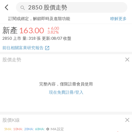
arrow_back_ios
search
新產
163.00
+
3.82%
量:
318
張
訂閱或綁定，解鎖即時及進階功能
瞭解更多
新產
163.00
+
6.00
3.82%
2850
上市
量:
318
張
更新:
08/07 收盤
前往相關富果研究報告
open_in_new
close
股價走勢
完整內容，僅限註冊會員使用
現在免費註冊/登入
close
股價K線
MA 設定
5
MA:
10
MA:
20
MA:
60
MA:
settings