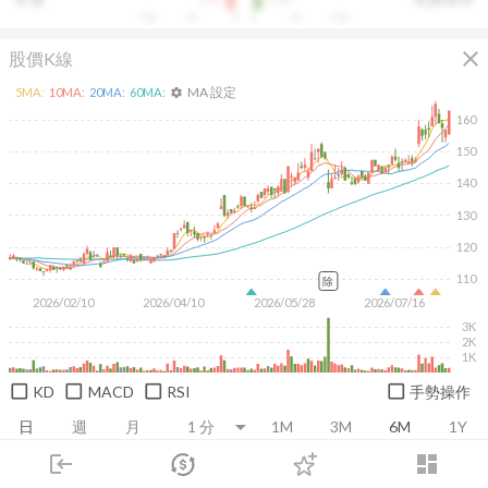
10k
5k
0
0
5k
10k
close
股價K線
MA 設定
5
MA:
10
MA:
20
MA:
60
MA:
settings
160
150
140
130
120
110
除
2026/02/10
2026/04/10
2026/05/28
2026/07/16
3K
2K
1K
KD
MACD
RSI
手勢操作
日
週
月
1M
3M
6M
1Y
login
dashboard
市場
追蹤
下單
交易
登入
推薦卡片
基本面
技術面
消息面
籌碼面
財務報