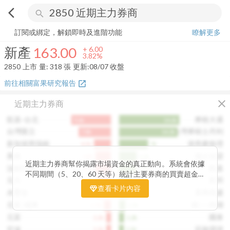
arrow_back_ios
search
新產
163.00
+
3.82%
量:
318
張
訂閱或綁定，解鎖即時及進階功能
瞭解更多
新產
163.00
+
6.00
3.82%
2850
上市
量:
318
張
更新:
08/07 收盤
前往相關富果研究報告
open_in_new
close
近期主力券商
凱基-台北
摩根大通
9.6k
14.6k
台灣匯立
台灣摩根士丹利
7.8k
14.2k
新加坡商瑞銀
港商麥格理
4.1k
7k
美林
瑞士信貸
3.8k
4.3k
近期主力券商幫你揭露市場資金的真正動向。系統會依據
法銀巴黎
凱基
3.7k
4.1k
不同期間（5、20、60 天等）統計主要券商的買賣超金
元大
富邦
3.5k
3.2k
額，讓你一眼看出哪些券商正在積極買進、哪些在出脫持
查看卡片內容
永豐金
美商高盛
3.4k
2.4k
股。透過觀察主力券商的佈局變化，你能判斷資金是否正
在悄悄進場或撤出，提前洞察市場趨勢。這張卡片特別適
元富-城東
統一-內湖
1.7k
1.5k
合想追蹤主力動向、掌握短線資金流向的投資人，幫你看
元富
國泰
1.1k
1.2k
見一般投資者看不見的關鍵訊號。
宏遠
花旗環球
1.1k
1.1k