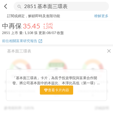
arrow_back_ios
search
中再保
35.45
+
1.29%
量:
1,108
張
訂閱或綁定，解鎖即時及進階功能
瞭解更多
中再保
35.45
+
0.45
1.29%
2851
上市
量:
1,108
張
更新:
08/07 收盤
前往相關富果研究報告
open_in_new
close
基本面三環表
低於低標
1
9
1
9
1
9
3
分
1
分
9
分
價值環
股利環
營收環
「基本面三環表」卡片，為長予投資學院與富果合作開
分數越高代表投資價值越
分數越高代表股利報酬率
分數越高代表營收成長性
發。將公司基本面中的本益比、本淨比高低（第一環）、
高
越高
高
股利報酬率好壞（第二環）以及營收成長性（第三環），
查看卡片內容
分數越低代表投資價值越
分數越低代表股利報酬率
分數越低代表營收成長性
透過數據分析與統計處理，用三環的表達方式讓投資人可
低
越低
低
以一目了然。三環的總分越高代表投資潛力越高，可做為
投資人評估中長期投資個股的重要參考指標。
參考殖利率 :
0.81%
詳細說明