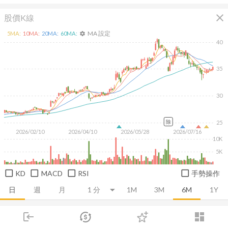
close
股價K線
MA 設定
5
MA:
10
MA:
20
MA:
60
MA:
settings
40
35
30
除
25
2026/02/10
2026/04/10
2026/05/28
2026/07/16
10K
5K
KD
MACD
RSI
手勢操作
日
週
月
1M
3M
6M
1Y
login
dashboard
推薦卡片
基本面
技術面
消息面
籌碼面
財務報
市場
追蹤
下單
交易
登入