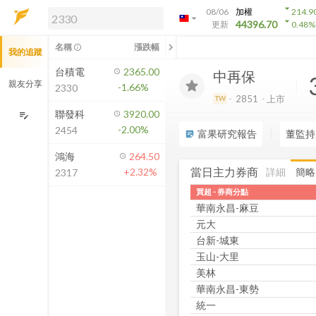
arrow_drop_down
08/06
加權
214.9
arrow_drop_down
arrow_drop_down
解鎖即時行情及進階功能
44396.70
更新
0.48
%
「綁定合作券商帳戶」或「訂閱任一
chevron_left
名稱
漲跌幅
info_outline
我的追蹤
方案」，即可解鎖以下功能：
即時行情
台積電
2365.00
中再保
即時市況與排行
親友分享
-1.66%
2330
到價通知
2851
上市
TW
成交金額熱力圖
聯發科
3920.00
edit_note
-2.00%
2454
前往方案訂閱
富果研究報告
董監持
sticky_note_2
如何綁定合作券商
鴻海
264.50
當日主力券商
詳細
簡略
+2.32%
2317
買超 - 券商分點
華南永昌-麻豆
元大
台新-城東
玉山-大里
美林
華南永昌-東勢
統一