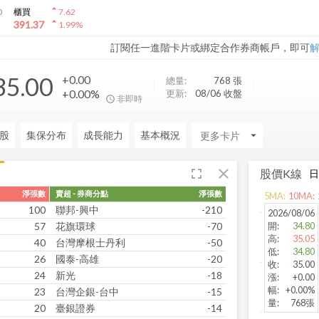
arrow_drop_up
0
櫃買
7.62
arrow_drop_up
391.37
1.99
%
訂閱任一進階卡片或綁定合作券商帳戶，即可
35.00
+0.00
總量:
768
張
+0.00%
更新:
08/06 收盤
非即時
股
集保分布
成長能力
基本概況
arrow_drop_down
fullscreen
close
股價K線
淨張數
賣超 - 券商分點
淨張數
5
MA:
10
MA:
100
聯邦-興中
-210
2026/08/06
57
花旗環球
-70
開
:
34.80
高
:
35.05
40
台灣摩根士丹利
-50
低
:
34.80
26
國泰-高雄
-20
收
:
35.00
24
新光
-18
漲
:
+0.00
幅
:
+0.00%
23
台灣企銀-台中
-15
量
:
768張
20
臺銀證券
-14