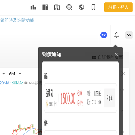
2851 當日主
leaderboard
public
phone_iphone
註冊 / 登入
力券商
2851 當日主力券商
解鎖即時及進階功能
notification_add
VS
到價通知
close
更強大的進階價量圖表
自訂我的版面
view_quilt
完整內容，僅限註冊會員使用
fullscreen
close
註冊/登入解鎖
20
MA:
60
MA:
MA 設定
settings
40
35
30