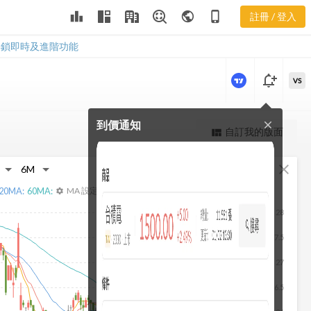
2852 集保分
leaderboard
public
phone_iphone
註冊 / 登入
布
2852 集保分布
解鎖即時及進階功能
notification_add
VS
到價通知
close
更強大的進階價量圖表
自訂我的版面
view_quilt
完整內容，僅限註冊會員使用
fullscreen
close
註冊/登入解鎖
20
MA:
60
MA:
MA 設定
settings
28
27.5
27
26.5