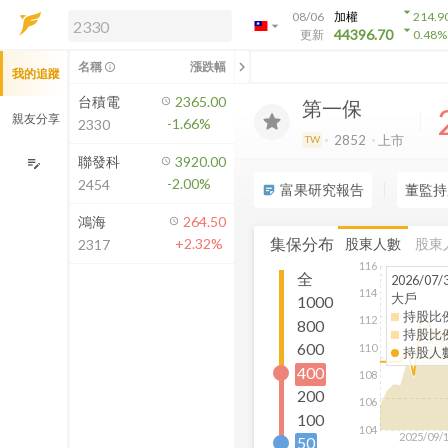
arrow_drop_down
08/06
加權
214.9
arrow_drop_down
arrow_drop_down
解鎖即時行情及進階功能
44396.70
更新
0.48
%
「綁定合作券商帳戶」或「訂閱任一
chevron_left
名稱
漲跌幅
info_outline
我的追蹤
方案」，即可解鎖以下功能：
即時行情
台積電
2365.00
第一保
即時市況與排行
親友分享
-1.66%
2330
到價通知
2852
上市
TW
成交金額熱力圖
聯發科
3920.00
edit_note
-2.00%
2454
前往方案訂閱
富果研究報告
董監持
sticky_note_2
如何綁定合作券商
鴻海
264.50
集保分布
股東人數
股東
+2.32%
2317
116
全
2026/07/
114
大戶
1000
持股比
112
800
持股比
600
110
持股人
400
108
200
106
100
104
2025/09/
50