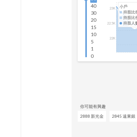
40
小戶
23K
持股比
30
持股比
20
持股人
22.5K
15
10
22K
5
1
0
你可能有興趣
2888 新光金
2845 遠東銀