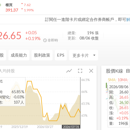
arrow_drop_up
0
櫃買
7.62
arrow_drop_up
391.37
1.99
%
訂閱任一進階卡片或綁定合作券商帳戶，即可
26.65
+0.05
總量:
196
張
+0.19%
更新:
08/06 收盤
非即時
股
成長能力
股利政策
EPS
arrow_drop_down
fullscreen
close
show_chart
股價K線
人均持股
5
MA:
10
MA:
66.5%
31
2026/08/06
例
:
65.85 %
66%
開
:
26.60
例變化
:
-0.03%
高
:
26.65
數
:
107 人
低
:
26.50
65.5%
收
:
26.65
漲
:
+0.05
65%
幅
:
+0.19%
量
:
196張
19
2025/12/19
2026/03/27
2026/06/26
2026/07/31