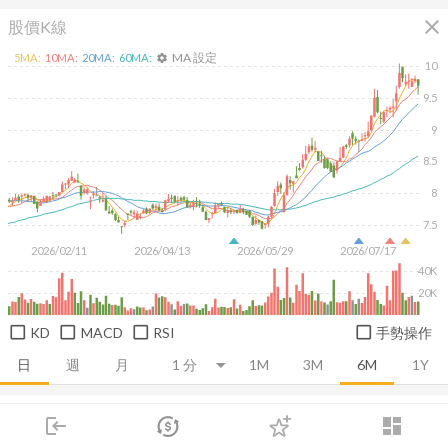
close
股價K線
MA 設定
5
MA:
10
MA:
20
MA:
60
MA:
settings
10
9.5
9
8.5
8
7.5
2026/02/11
2026/04/13
2026/05/29
2026/07/17
40K
20K
KD
MACD
RSI
手勢操作
日
週
月
1M
3M
6M
1Y
推薦卡片
基本面
技術面
消息面
籌碼面
財務報
login
dashboard
市場
追蹤
下單
交易
登入