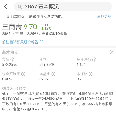
arrow_back_ios
search
三商壽
9.70
-1.12%
量:
12,259
張
訂閱或綁定，解鎖即時及進階功能
瞭解更多
三商壽
9.70
-0.11
-1.12%
2867
上市
量:
12,259
張
更新:
08/10 收盤
前往相關富果研究報告
open_in_new
close
基本概況
市值
股本
每股淨值
info_outline
info_outline
572.25億
589.95億
13.24
現金殖利率
本益比
本淨比
info_outline
info_outline
info_outline
0.00
%
69.29
0.73
08/10 (一)
摘要
截至上一個交易日,外資連13日買超。 營收方面, 連續4個月衰退, 連續3
個月YoY成長。 過去一年242個交易日中，上漲的有120天(49.59%)，
下跌的有101天(41.74%)，平盤的有21天(8.68%)。在1336檔上市股票
中，排名第327名(20~25%)。