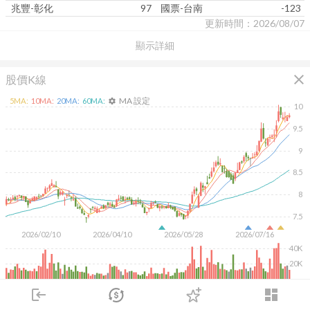
兆豐-彰化
97
國票-台南
-123
更新時間：2026/08/07
顯示詳細
close
股價K線
MA 設定
5
MA:
10
MA:
20
MA:
60
MA:
settings
10
9.5
9
8.5
8
7.5
2026/02/10
2026/04/10
2026/05/28
2026/07/16
40K
20K
KD
MACD
RSI
手勢操作
login
dashboard
市場
追蹤
下單
交易
登入