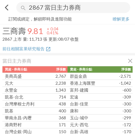
arrow_back_ios
search
三商壽
9.81
+
0.41%
量:
11,713
張
訂閱或綁定，解鎖即時及進階功能
瞭解更多
三商壽
9.81
+
0.04
0.41%
2867
上市
量:
11,713
張
更新:
08/07 收盤
前往相關富果研究報告
open_in_new
close
當日主力券商
買超 - 券商分點
淨張數
賣超 - 券商分點
淨張數
美商高盛
2,767
群益金鼎
-2,571
元大
2,238
香港上海匯豐
-1,042
永豐金
1,343
富邦-建國
-600
凱基-台北
714
宏遠
-309
台灣摩根士丹利
438
台新-佳里
-300
凱基
400
康和
-300
華南永昌-內壢
368
玉山-城中
-299
港商野村
171
元大-西屯
-172
台灣企銀-岡山
150
台新-高雄
-170