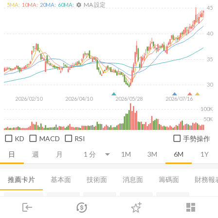
MA 設定
5
MA:
10
MA:
20
MA:
60
MA:
settings
45
40
35
30
2026/02/10
2026/04/10
2026/05/28
2026/07/16
100K
50K
KD
MACD
RSI
手勢操作
日
週
月
1M
3M
6M
1Y
推薦卡片
基本面
技術面
消息面
籌碼面
財務報
法人買賣超
董監持股
基本概況
基本資料
股利政策
login
dashboard
市場
追蹤
下單
交易
登入