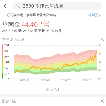
arrow_back_ios
search
華南金
44.40
+
0.79%
量:
24,856
張
訂閱或綁定，解鎖即時及進階功能
瞭解更多
華南金
44.40
+
0.35
0.79%
2880
上市
量:
24,856
張
更新:
08/07 收盤
close
本淨比河流圖
2.54
50
2.30
40
2.07
30
1.84
1.60
20
1.37
10
1.13
2021/09
2023/02
2024/07
2025/11
顯示詳細
close
股價K線