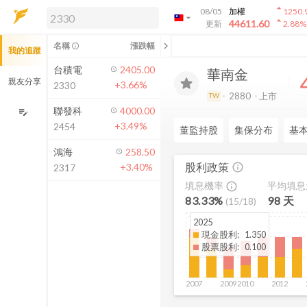
arrow_drop_up
08/05
加權
1250.
arrow_drop_down
arrow_drop_up
解鎖即時行情及進階功能
44611.60
更新
2.88
%
「綁定合作券商帳戶」或「訂閱任一
chevron_left
名稱
漲跌幅
info_outline
我的追蹤
方案」，即可解鎖以下功能：
即時行情
台積電
2405.00
華南金
即時市況與排行
親友分享
+3.66%
2330
到價通知
2880
上市
TW
成交金額熱力圖
聯發科
4000.00
edit_note
+3.49%
2454
前往方案訂閱
董監持股
集保分布
基
如何綁定合作券商
鴻海
258.50
股利政策
+3.40%
info_outline
2317
填息機率
平均填
info_outline
83.33%
98
天
(
15
/
18
)
2025
現金股利
:
1.350
股票股利
:
0.100
2007
2009
2010
2012