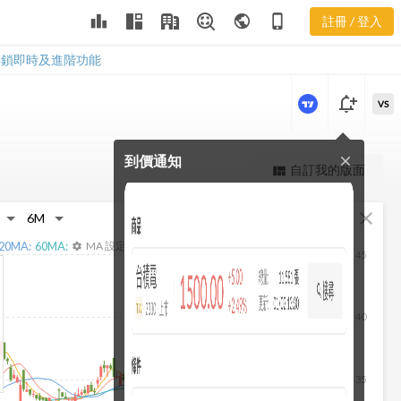
2880 股利政
leaderboard
public
phone_iphone
註冊 / 登入
策
2880 股利政策
解鎖即時及進階功能
notification_add
VS
到價通知
close
更強大的進階價量圖表
自訂我的版面
view_quilt
完整內容，僅限註冊會員使用
fullscreen
close
註冊/登入解鎖
20
MA:
60
MA:
MA 設定
settings
45
40
35