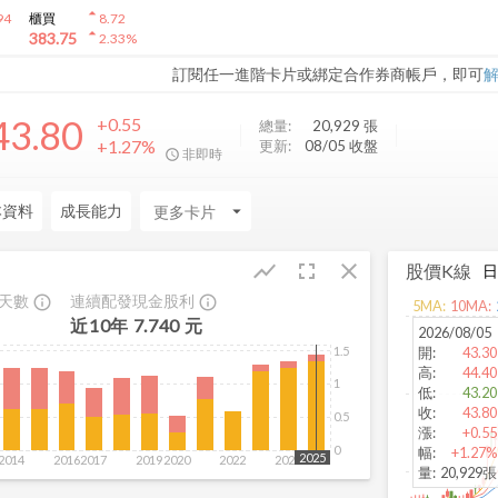
arrow_drop_up
94
櫃買
8.72
arrow_drop_up
383.75
2.33
%
訂閱任一進階卡片或綁定合作券商帳戶，即可
43.80
+0.55
總量:
20,929
張
+1.27%
更新:
08/05 收盤
非即時
本資料
成長能力
arrow_drop_down
fullscreen
close
show_chart
股價K線
息天數
連續配發現金股利
info_outline
info_outline
5
MA:
10
MA:
近
10
年
7.740
元
2026/08/05
1.5
開
:
43.30
高
:
44.40
1
低
:
43.20
收
:
43.80
0.5
漲
:
+0.55
0
幅
:
+1.27%
2025
2014
2016
2017
2019
2020
2022
2024
量
:
20,929張