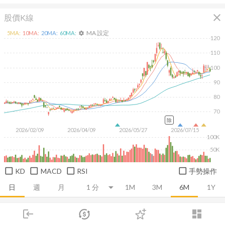
close
股價K線
MA 設定
5
MA:
10
MA:
20
MA:
60
MA:
settings
120
110
100
90
80
70
除
2026/02/09
2026/04/09
2026/05/27
2026/07/15
100K
50K
KD
MACD
RSI
手勢操作
日
週
月
1M
3M
6M
1Y
login
dashboard
推薦卡片
基本面
技術面
消息面
籌碼面
財務報
市場
追蹤
下單
交易
登入