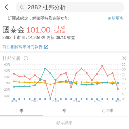
arrow_back_ios
search
國泰金
101.00
+
1.61%
量:
14,336
張
訂閱或綁定，解鎖即時及進階功能
瞭解更多
國泰金
101.00
+
1.60
1.61%
2882
上市
量:
14,336
張
更新:
08/10 收盤
前往相關富果研究報告
open_in_new
close
杜邦分析
info_outline
60%
35
30
40%
25
20%
20
0%
15
10
-20%
5
-40%
0
2021
2022
2023
2024
2025
2026
季
年
近四季
顯示詳細