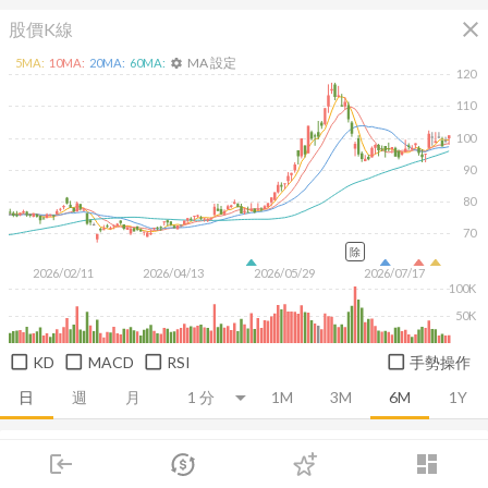
close
股價K線
MA 設定
5
MA:
10
MA:
20
MA:
60
MA:
settings
120
110
100
90
80
70
除
2026/02/11
2026/04/13
2026/05/29
2026/07/17
100K
50K
KD
MACD
RSI
手勢操作
日
週
月
1M
3M
6M
1Y
推薦卡片
基本面
技術面
消息面
籌碼面
財務報
login
dashboard
市場
追蹤
下單
交易
登入