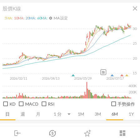
close
股價K線
MA 設定
5
MA:
10
MA:
20
MA:
60
MA:
settings
30
25
20
除
15
2026/02/11
2026/04/13
2026/05/29
2026/07/17
400K
200K
KD
MACD
RSI
手勢操作
日
週
月
1M
3M
6M
1Y
推薦卡片
基本面
技術面
消息面
籌碼面
財務報
login
dashboard
市場
追蹤
下單
交易
登入