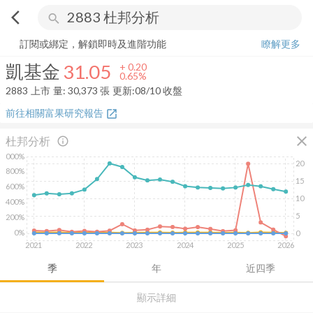
arrow_back_ios
search
凱基金
31.05
+
0.65%
量:
30,373
張
訂閱或綁定，解鎖即時及進階功能
瞭解更多
凱基金
31.05
+
0.20
0.65%
2883
上市
量:
30,373
張
更新:
08/10 收盤
前往相關富果研究報告
open_in_new
close
杜邦分析
info_outline
1000%
20
800%
15
600%
10
400%
5
200%
0%
0
2021
2022
2023
2024
2025
2026
季
年
近四季
顯示詳細