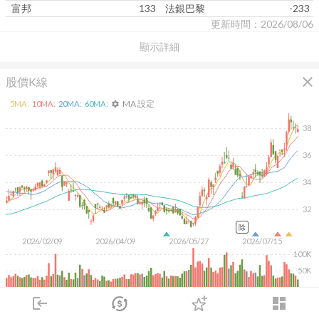
富邦
133
法銀巴黎
-233
更新時間：2026/08/06
顯示詳細
close
股價K線
MA 設定
5
MA:
10
MA:
20
MA:
60
MA:
settings
38
36
34
32
除
2026/02/09
2026/04/09
2026/05/27
2026/07/15
100K
50K
KD
MACD
RSI
手勢操作
login
dashboard
市場
追蹤
下單
交易
登入