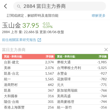
arrow_back_ios
search
玉山金
37.95
-0.39%
量:
22,686
張
訂閱或綁定，解鎖即時及進階功能
瞭解更多
玉山金
37.95
-0.15
-0.39%
2884
上市
量:
22,686
張
更新:
08/06 收盤
前往相關富果研究報告
open_in_new
close
當日主力券商
買超 - 券商分點
淨張數
賣超 - 券商分點
淨張數
台新-建北
2,374
摩根大通
-1,985
美林
2,076
台灣摩根士丹利
-1,025
凱基-台北
1,567
永豐金
-927
統一
1,565
花旗環球
-782
港商野村
642
元大
-771
凱基
367
新加坡商瑞銀
-766
大和國泰
316
美商高盛
-764
陽信-台南
301
港商麥格理
-744
香港上海匯豐
256
統一-新竹
-356