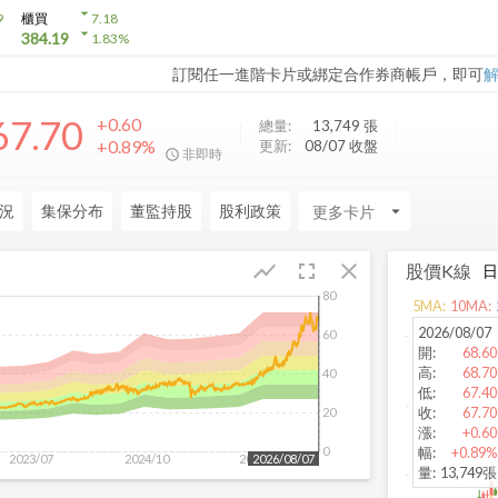
arrow_drop_down
9
櫃買
7.18
arrow_drop_down
384.19
1.83
%
訂閱任一進階卡片或綁定合作券商帳戶，即可
67.70
+0.60
總量:
13,749
張
+0.89%
更新:
08/07 收盤
非即時
況
集保分布
董監持股
股利政策
arrow_drop_down
fullscreen
close
show_chart
股價K線
80
5
MA:
10
MA:
2026/08/07
60
開
:
68.60
高
:
68.70
40
低
:
67.40
收
:
67.70
20
漲
:
+0.60
0
幅
:
+0.89%
2023/07
2024/10
2025/12
2026/08/07
量
:
13,749張