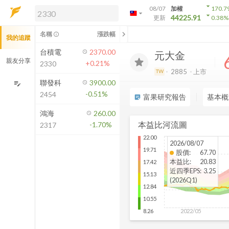
arrow_drop_down
08/07
加權
170.7
arrow_drop_down
arrow_drop_down
解鎖即時行情及進階功能
44225.91
更新
0.38
%
「綁定合作券商帳戶」或「訂閱任一
chevron_left
名稱
漲跌幅
info_outline
我的追蹤
方案」，即可解鎖以下功能：
即時行情
台積電
2370.00
元大金
即時市況與排行
親友分享
+0.21%
2330
到價通知
2885
上市
TW
成交金額熱力圖
聯發科
3900.00
edit_note
-0.51%
2454
前往方案訂閱
富果研究報告
基本概
sticky_note_2
如何綁定合作券商
鴻海
260.00
本益比河流圖
-1.70%
2317
22.00
2026/08/07
19.71
股價
:
67.70
本益比
:
20.83
17.42
近四季EPS
:
3.25
15.13
(2026Q1)
12.84
10.55
2022/05
8.26