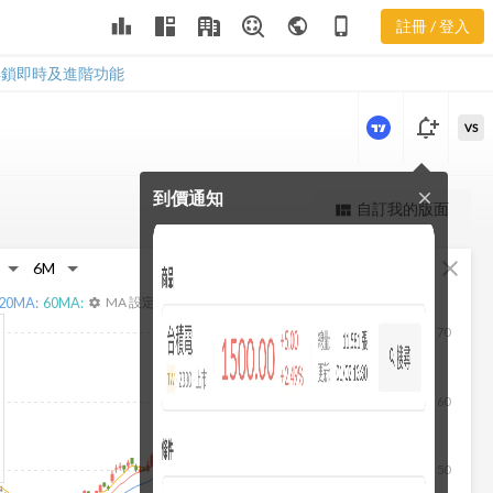
2885 本益比
leaderboard
public
phone_iphone
註冊 / 登入
河流圖
2885 本益比河流圖
解鎖即時及進階功能
notification_add
VS
到價通知
close
更強大的進階價量圖表
自訂我的版面
view_quilt
完整內容，僅限註冊會員使用
fullscreen
close
註冊/登入解鎖
20
MA:
60
MA:
MA 設定
settings
70
60
50